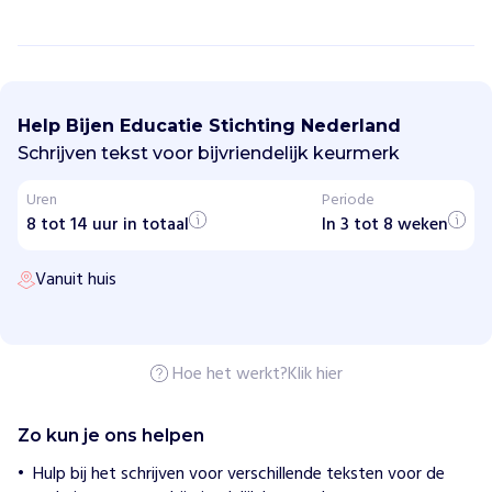
B
i
j
Help Bijen Educatie Stichting Nederland
e
n
Schrijven tekst voor bijvriendelijk keurmerk
E
d
Uren
Periode
u
8 tot 14 uur in totaal
c
In 3 tot 8 weken
a
t
Vanuit huis
i
e
S
t
i
c
Hoe het werkt?
Klik hier
h
t
i
Zo kun je ons helpen
n
g
Hulp bij het schrijven voor verschillende teksten voor de
N