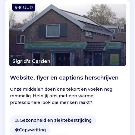
Vind jouw project
5-8 UUR
Sigrid's Garden
Website, flyer en captions herschrijven
Onze middelen doen ons tekort en voelen nog
rommelig. Help jij ons met een warme,
professionele look die mensen raakt?
👩‍⚕️
Gezondheid en ziektebestrijding
🛠️
Copywriting