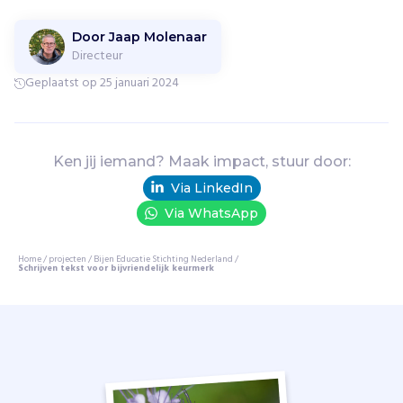
l
e
Door Jaap Molenaar
e
Directeur
f
Geplaatst op 25 januari 2024
o
m
g
e
Ken jij iemand? Maak impact, stuur door:
v
i
Via LinkedIn
n
Via WhatsApp
g
v
Home
/
projecten
/
Bijen Educatie Stichting Nederland
/
a
Schrijven tekst voor bijvriendelijk keurmerk
n
b
i
j
e
n