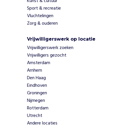
Kunst & cultuur
p
Sport & recreatie
o
Vluchtelingen
p
u
Zorg & ouderen
l
a
Vrijwilligerswerk op locatie
t
Vrijwilligerswerk zoeken
i
e
Vrijwilligers gezocht
s
Amsterdam
.
Arnhem
Z
Den Haag
o
Eindhoven
z
o
Groningen
r
Nijmegen
g
Rotterdam
e
Utrecht
n
Andere locaties
z