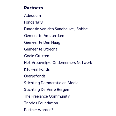
e
v
Partners
o
Adessium
o
Fonds 1818
r
Fundatie van den Sandheuvel, Sobbe
m
e
Gemeente Amsterdam
e
Gemeente Den Haag
r
Gemeente Utrecht
n
Goeie Grutten
e
Het Vrouwelijke Ondernemers Netwerk
s
t
K.F. Hein Fonds
e
Oranjefonds
l
Stichting Democratie en Media
p
Stichting De Verre Bergen
l
The Freelance Qommunity
e
Triodos Foundation
k
k
Partner worden?
e