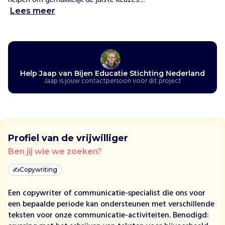
helpen om gemakkelijk de juiste keuzes....
i
Lees meer
j
e
n
E
d
u
Help Jaap van Bijen Educatie Stichting Nederland
c
Jaap is jouw contactpersoon voor dit project
a
t
i
e
S
Profiel van de vrijwilliger
t
Ben jij wie we zoeken?
i
c
✍️
Copywriting
h
t
Een copywriter of communicatie-specialist die ons voor
i
een bepaalde periode kan ondersteunen met verschillende
n
teksten voor onze communicatie-activiteiten. Benodigd: