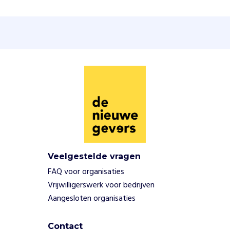
o
l
e
n
,
t
r
a
i
n
e
n
v
r
Veelgestelde vragen
i
FAQ voor organisaties
j
w
Vrijwilligerswerk voor bedrijven
i
Aangesloten organisaties
l
l
Contact
i