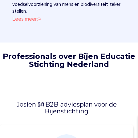
voedselvoorziening van mens en biodiversiteit zeker
i
stellen.
t
Lees meer
i
a
t
i
e
v
Professionals over Bijen Educatie
e
Stichting Nederland
n
.
Z
e
b
i
Josien 👐 B2B-adviesplan voor de
e
Bijenstichting
d
e
n
w