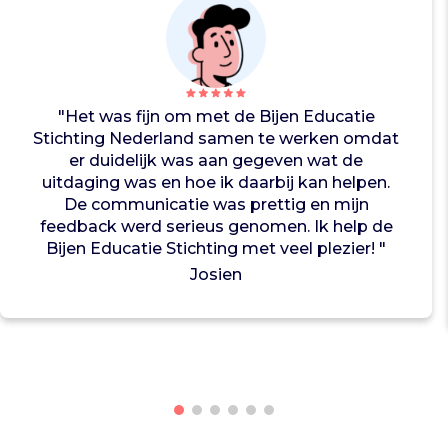
o
r
k
s
h
"Het was fijn om met de Bijen Educatie
o
Stichting Nederland samen te werken omdat
p
er duidelijk was aan gegeven wat de
s
uitdaging was en hoe ik daarbij kan helpen.
v
De communicatie was prettig en mijn
o
feedback werd serieus genomen. Ik help de
o
Bijen Educatie Stichting met veel plezier! "
r
b
Josien
a
s
i
s
s
c
h