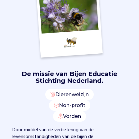
v
i
a
e
d
u
c
a
t
i
e
De missie van
Bijen Educatie
e
Stichting Nederland.
n
l
Dierenwelzijn
o
k
Non-profit
a
Vorden
l
e
Door middel van de verbetering van de
i
levensomstandigheden van de bijen de
n