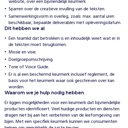
website, over een bijvriendelijk keurmerk.
e
d
Sparren over de creatieve invulling van de teksten.
e
Samenwerkingsvorm in overleg, zoals: max. aantal uren
r
beschikbaar, bepaalde deliverables met opleveringsdatum.
l
a
Dit hebben we al
n
d
Een teamlid dat betrokken is en inhoudelijk weet wat er in
de teksten moet terugkomen.
H
Missie en visie.
o
Doelgroepomschrijving.
e
w
Tone of Voice Guide.
i
Er is al een beschermd keurmerk inclusief reglement, de
j
h
basis voor het keurmerk waar ook geschreven over kan
e
worden.
l
Waarom we je hulp nodig hebben
p
e
Er liggen mogelijkheden voor een keurmerk dat bijvriendelijke 
n
producten identificeert. Veel huidige producten en diensten 
D
dragen niet bij aan het verbeteren van de leefomgeving van 
e
bijen. Met een specifiek keurmerk kunnen we consumenten 
B