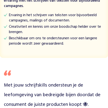
g
ervaring met het schrijven van teksten voor bijvoorbeeld
N
campagnes.
e
Ervaring in het schrijven van teksten voor bijvoorbeeld
d
campagnes, mailings of documenten.
e
r
Creativiteit en kennis om onze boodschap helder over te
l
brengen.
a
Beschikbaar om ons te ondersteunen voor een langere
n
periode wordt zeer gewaardeerd.
d
v
e
r
b
e
t
Met jouw schrijfskills ondersteun je de 
e
r
leefomgeving van bedreigde bijen doordat de 
t
d
consument de juiste producten koopt 🐝.
e