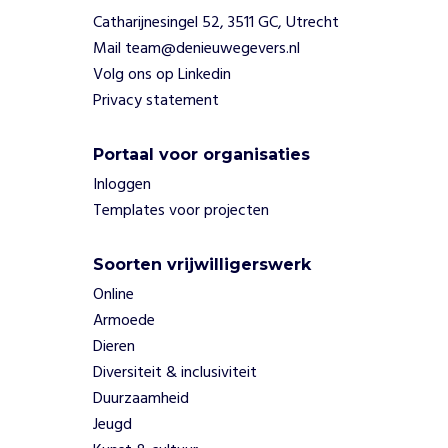
g
Catharijnesingel 52, 3511 GC, Utrecht
e
Mail team@denieuwegevers.nl
r
Volg ons op Linkedin
s
Privacy statement
e
n
m
Portaal voor organisaties
o
Inloggen
n
Templates voor projecten
i
t
o
Soorten vrijwilligerswerk
r
Online
e
Armoede
n
Dieren
b
i
Diversiteit & inclusiviteit
j
Duurzaamheid
e
Jeugd
n