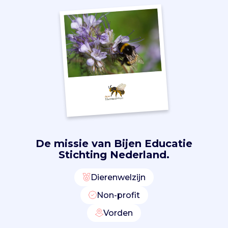
n
v
i
a
e
d
u
c
a
t
i
e
e
De missie van
Bijen Educatie
n
Stichting Nederland.
l
o
Dierenwelzijn
k
a
Non-profit
l
Vorden
e
i