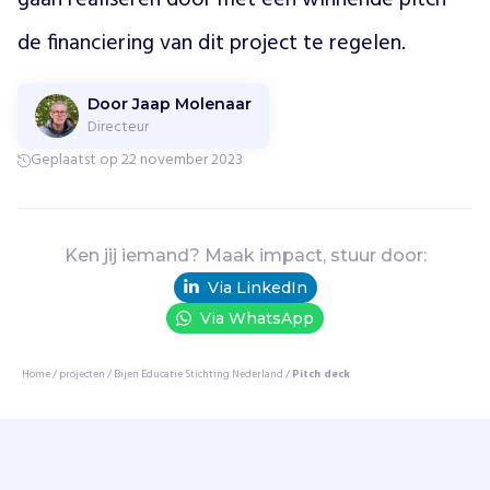
gaan realiseren door met een winnende pitch 
e
de financiering van dit project te regelen.
l
e
e
Door Jaap Molenaar
f
Directeur
o
m
Geplaatst op 22 november 2023
g
e
v
i
Ken jij iemand? Maak impact, stuur door:
n
Via LinkedIn
g
Via WhatsApp
v
a
n
Home
/
projecten
/
Bijen Educatie Stichting Nederland
/
Pitch deck
b
i
j
e