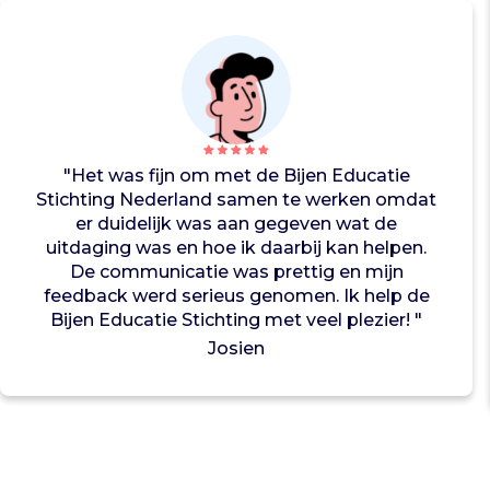
w
o
r
k
s
h
o
"Het was fijn om met de Bijen Educatie
p
Stichting Nederland samen te werken omdat
s
er duidelijk was aan gegeven wat de
v
uitdaging was en hoe ik daarbij kan helpen.
o
De communicatie was prettig en mijn
o
feedback werd serieus genomen. Ik help de
r
Bijen Educatie Stichting met veel plezier! "
b
a
Josien
s
i
s
s
c