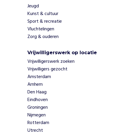
n
Jeugd
p
Kunst & cultuur
o
Sport & recreatie
p
Vluchtelingen
u
l
Zorg & ouderen
a
t
Vrijwilligerswerk op locatie
i
Vrijwilligerswerk zoeken
e
s
Vrijwilligers gezocht
.
Amsterdam
Z
Arnhem
o
Den Haag
z
Eindhoven
o
r
Groningen
g
Nijmegen
e
Rotterdam
n
Utrecht