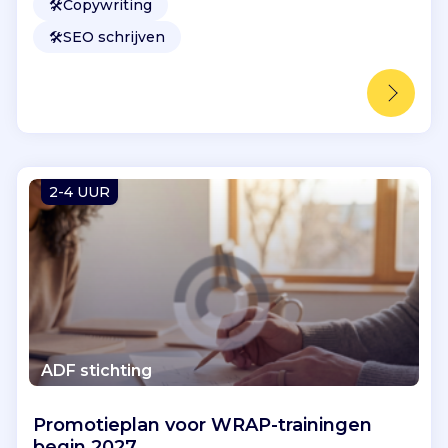
🛠️
Copywriting
🛠️
SEO schrijven
2-4 UUR
ADF stichting
Promotieplan voor WRAP-trainingen
begin 2027