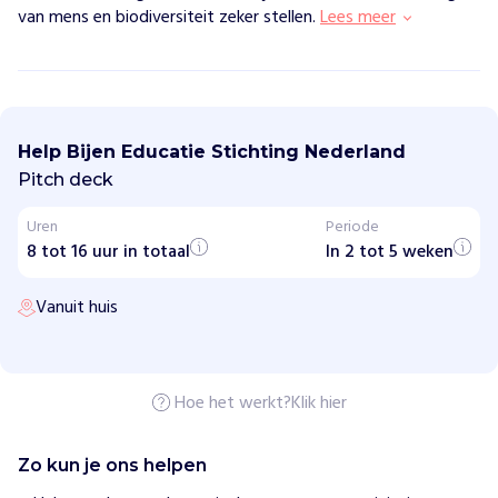
van mens en biodiversiteit zeker stellen.
Lees meer
B
i
j
Help Bijen Educatie Stichting Nederland
e
n
Pitch deck
E
d
Uren
Periode
u
8 tot 16 uur in totaal
c
In 2 tot 5 weken
a
t
Vanuit huis
i
e
S
t
i
c
Hoe het werkt?
Klik hier
h
t
i
Zo kun je ons helpen
n
g