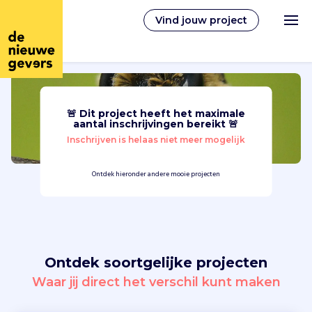
Vind jouw project
🚨 Dit project heeft het maximale
Nederlands
aantal inschrijvingen bereikt 🚨
Inschrijven is helaas niet meer mogelijk
Vrijwilligerswerk
Ontdek hieronder andere mooie projecten
Vrijwilligers vinden
Over ons
Ontdek soortgelijke projecten
Inloggen
Waar jij direct het verschil kunt maken