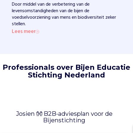
Door middel van de verbetering van de
n
levensomstandigheden van de bijen de
i
voedselvoorziening van mens en biodiversiteit zeker
t
stellen.
i
Lees meer
a
t
i
e
v
e
Professionals over Bijen Educatie
n
Stichting Nederland
.
Z
e
b
i
e
Josien 👐 B2B-adviesplan voor de
d
Bijenstichting
e
n