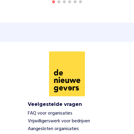
h
o
l
e
n
,
t
r
a
i
n
e
n
v
r
i
Veelgestelde vragen
j
FAQ voor organisaties
w
i
Vrijwilligerswerk voor bedrijven
l
Aangesloten organisaties
l