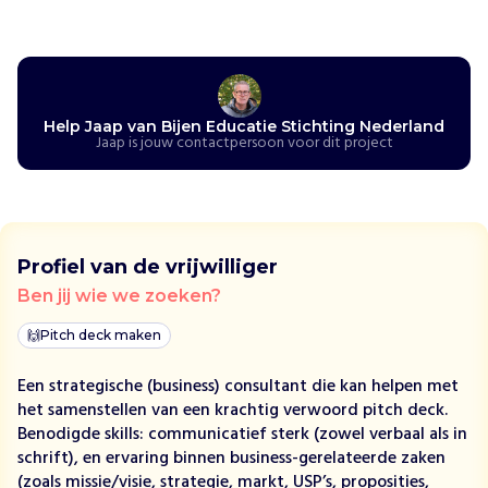
B
i
j
e
n
E
Help Jaap van Bijen Educatie Stichting Nederland
Jaap is jouw contactpersoon voor dit project
d
u
c
a
t
Profiel van de vrijwilliger
i
e
Ben jij wie we zoeken?
S
🙌
Pitch deck maken
t
i
Een strategische (business) consultant die kan helpen met
c
het samenstellen van een krachtig verwoord pitch deck.
h
Benodigde skills: communicatief sterk (zowel verbaal als in
t
schrift), en ervaring binnen business-gerelateerde zaken
i
(zoals missie/visie, strategie, markt, USP’s, proposities,