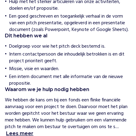
Hulp met het sterker articuleren van onze activiteiten,
N
doelen en/of propositie.
e
d
Een goed geschreven en toegankelijk verhaal in de vorm
e
van een pitch presentatie, opgeleverd in een presentatie
r
document (zoals Powerpoint, Keynote of Google Sheets).
l
a
Dit hebben we al
n
Doelgroep voor wie het pitch deck bestemd is.
d
Intern contactpersoon die inhoudelijk betrokken is en dit
project prioriteit geeft.
H
o
Missie, visie en waarden.
e
Een intern document met alle informatie van de nieuwe
w
i
propositie.
j
Waarom we je hulp nodig hebben
h
e
We hebben de kans om bij een fonds een flinke financiële 
l
aanvraag voor een project te doen. Daarvoor moet het plan 
p
e
worden gepitcht voor het bestuur waar we geen ervaring 
n
mee hebben. We kunnen hulp gebruiken om een vlammende 
D
pitch te maken om bestuur te overtuigen om ons te s....
e
Lees meer