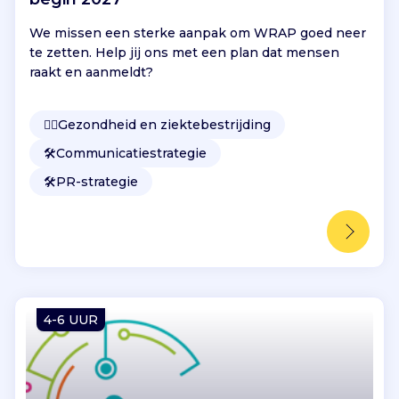
We missen een sterke aanpak om WRAP goed neer
te zetten. Help jij ons met een plan dat mensen
raakt en aanmeldt?
👩‍⚕️
Gezondheid en ziektebestrijding
🛠️
Communicatiestrategie
🛠️
PR-strategie
4-6 UUR