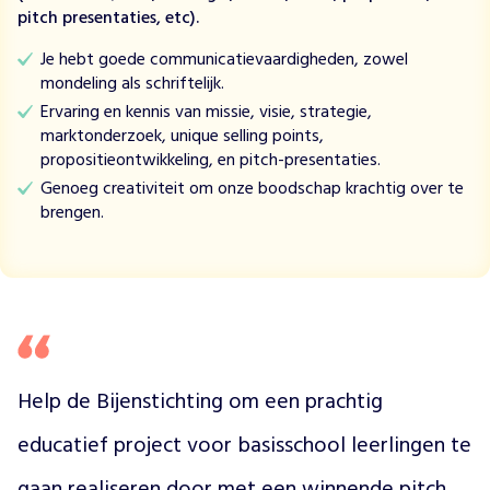
n
pitch presentaties, etc).
g
N
Je hebt goede communicatievaardigheden, zowel
e
mondeling als schriftelijk.
d
Ervaring en kennis van missie, visie, strategie,
e
marktonderzoek, unique selling points,
r
propositieontwikkeling, en pitch-presentaties.
l
Genoeg creativiteit om onze boodschap krachtig over te
a
brengen.
n
d
v
e
r
b
e
t
Help de Bijenstichting om een prachtig 
e
r
educatief project voor basisschool leerlingen te 
t
d