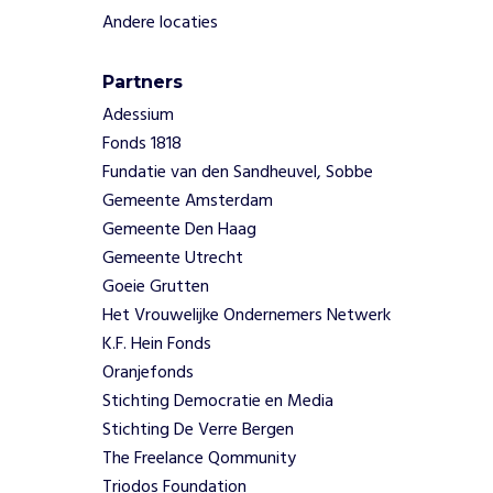
z
Andere locaties
e
v
o
Partners
o
Adessium
r
Fonds 1818
m
Fundatie van den Sandheuvel, Sobbe
e
e
Gemeente Amsterdam
r
Gemeente Den Haag
n
Gemeente Utrecht
e
Goeie Grutten
s
Het Vrouwelijke Ondernemers Netwerk
t
e
K.F. Hein Fonds
l
Oranjefonds
p
Stichting Democratie en Media
l
Stichting De Verre Bergen
e
The Freelance Qommunity
k
Triodos Foundation
k