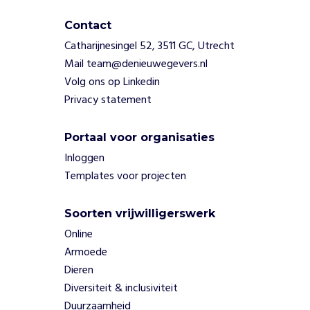
i
Contact
g
e
Catharijnesingel 52, 3511 GC, Utrecht
r
Mail team@denieuwegevers.nl
s
Volg ons op Linkedin
e
Privacy statement
n
m
o
Portaal voor organisaties
n
Inloggen
i
Templates voor projecten
t
o
r
Soorten vrijwilligerswerk
e
Online
n
Armoede
b
Dieren
i
j
Diversiteit & inclusiviteit
e
Duurzaamheid