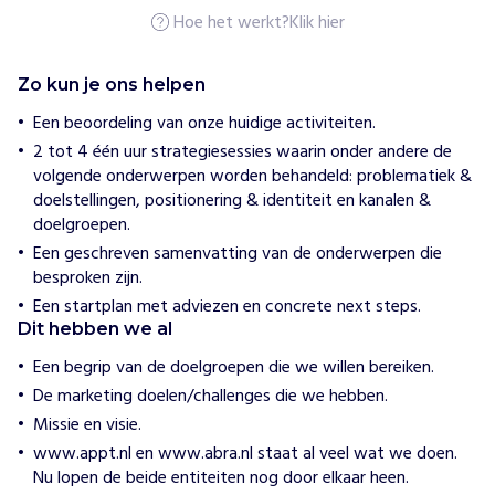
e
Hoe het werkt?
Klik hier
l
p
e
n
Zo kun je ons helpen
A
Een beoordeling van onze huidige activiteiten.
b
2 tot 4 één uur strategiesessies waarin onder andere de
r
volgende onderwerpen worden behandeld: problematiek &
a
doelstellingen, positionering & identiteit en kanalen &
b
doelgroepen.
o
Een geschreven samenvatting van de onderwerpen die
u
besproken zijn.
w
t
Een startplan met adviezen en concrete next steps.
a
Dit hebben we al
a
Een begrip van de doelgroepen die we willen bereiken.
n
De marketing doelen/challenges die we hebben.
d
e
Missie en visie.
m
www.appt.nl en www.abra.nl staat al veel wat we doen.
i
Nu lopen de beide entiteiten nog door elkaar heen.