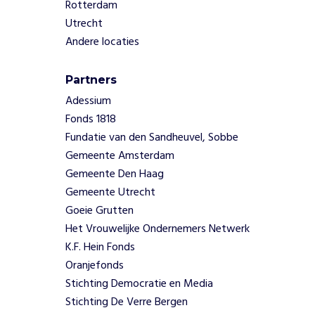
Rotterdam
o
Utrecht
r
Andere locaties
g
,
d
Partners
e
Adessium
g
Fonds 1818
r
a
Fundatie van den Sandheuvel, Sobbe
t
Gemeente Amsterdam
i
Gemeente Den Haag
s
Gemeente Utrecht
t
Goeie Grutten
r
a
Het Vrouwelijke Ondernemers Netwerk
i
K.F. Hein Fonds
n
Oranjefonds
i
Stichting Democratie en Media
n
Stichting De Verre Bergen
g