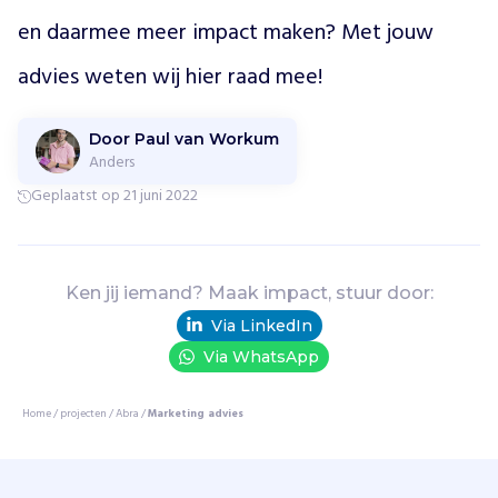
j
en daarmee meer impact maken? Met jouw 
m
a
advies weten wij hier raad mee! 
k
e
n
Door Paul van Workum
t
Anders
o
Geplaatst op 21 juni 2022
e
g
a
n
Ken jij iemand? Maak impact, stuur door:
k
e
Via LinkedIn
l
Via WhatsApp
i
j
Home
/
projecten
/
Abra
/
Marketing advies
k
h
e