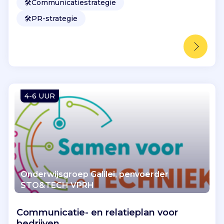
🛠️
Communicatiestrategie
🛠️
PR-strategie
4-6 UUR
Onderwijsgroep Galilei, penvoerder
STO&TECH VPRH
Communicatie- en relatieplan voor
bedrijven