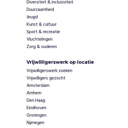
c
Diversiteit & inclusiviteit
h
Duurzaamheid
t
Jeugd
i
Kunst & cultuur
n
Sport & recreatie
g
A
Vluchtelingen
p
Zorg & ouderen
p
t
Vrijwilligerswerk op locatie
o
p
Vrijwilligerswerk zoeken
w
Vrijwilligers gezocht
w
Amsterdam
w
Arnhem
.
Den Haag
a
p
Eindhoven
p
Groningen
t
Nijmegen
.