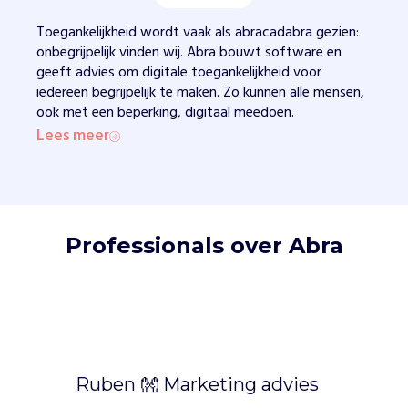
.
W
Toegankelijkheid wordt vaak als abracadabra gezien:
e
onbegrijpelijk vinden wij. Abra bouwt software en
l
geeft advies om digitale toegankelijkheid voor
e
iedereen begrijpelijk te maken. Zo kunnen alle mensen,
v
ook met een beperking, digitaal meedoen.
e
Lees meer
r
e
n
e
x
Professionals over Abra
p
e
r
t
i
s
e
Ruben 👐 Marketing advies
e