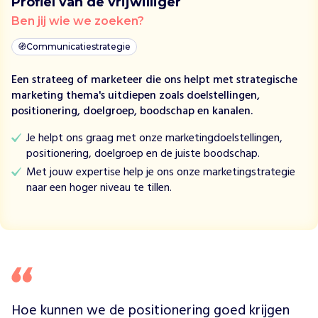
Profiel van de vrijwilliger
t
Ben jij wie we zoeken?
s
o
🧭
Communicatiestrategie
f
t
Een strateeg of marketeer die ons helpt met strategische
w
marketing thema's uitdiepen zoals doelstellingen,
a
positionering, doelgroep, boodschap en kanalen.
r
e
Je helpt ons graag met onze marketingdoelstellingen,
e
positionering, doelgroep en de juiste boodschap.
n
Met jouw expertise help je ons onze marketingstrategie
k
naar een hoger niveau te tillen.
e
n
n
i
s
.
W
i
Hoe kunnen we de positionering goed krijgen 