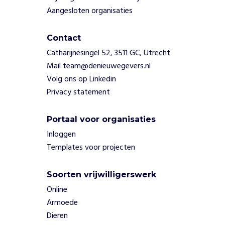
s
Aangesloten organisaties
d
e
l
Contact
e
Catharijnesingel 52, 3511 GC, Utrecht
n
Mail team@denieuwegevers.nl
w
Volg ons op Linkedin
e
Privacy statement
g
r
a
Portaal voor organisaties
t
Inloggen
i
Templates voor projecten
s
v
i
Soorten vrijwilligerswerk
a
Online
S
Armoede
t
i
Dieren