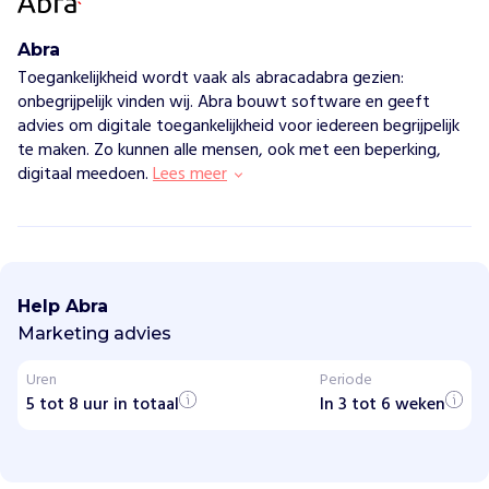
Abra
Toegankelijkheid wordt vaak als abracadabra gezien:
onbegrijpelijk vinden wij. Abra bouwt software en geeft
advies om digitale toegankelijkheid voor iedereen begrijpelijk
te maken. Zo kunnen alle mensen, ook met een beperking,
digitaal meedoen.
Lees meer
A
b
r
Help Abra
a
Marketing advies
H
Uren
Periode
o
e
5 tot 8 uur in totaal
In 3 tot 6 weken
w
i
j
h