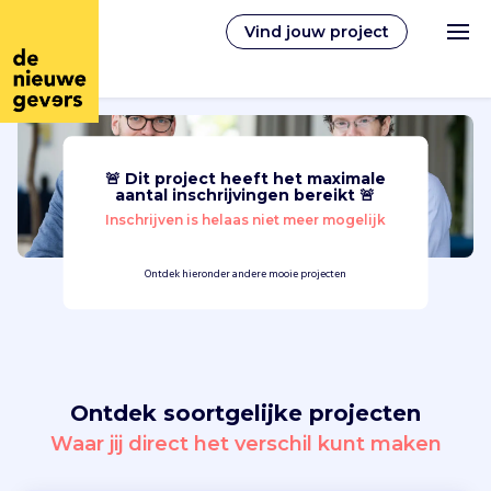
Vind jouw project
🚨 Dit project heeft het maximale
Nederlands
aantal inschrijvingen bereikt 🚨
Inschrijven is helaas niet meer mogelijk
Vrijwilligerswerk
Ontdek hieronder andere mooie projecten
Vrijwilligers vinden
Over ons
Ontdek soortgelijke projecten
Inloggen
Waar jij direct het verschil kunt maken