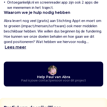
s
Ontoegankelijk.nl en screenreader.app zijn ook 2 apps die
s
we meenemen in het traject.
i
Waarom we je hulp nodig hebben
e
Abra levert nog veel (gratis) aan Stichting Appt en moet om 
:
te groeien (impact/mensen/software) ook meer middelen 
"
beschikbaar hebben. We willen dus beginnen bij de fundering. 
I
Hoe kunnen we onze doelen behalen en hoe gaan we dit 
e
goed positioneren? Wat hebben we hiervoor nodig....
d
e
Lees meer
r
e
e
n
a
Help Paul van Abra
p
Paul is jouw contactpersoon voor dit project
p
t
"
m
e