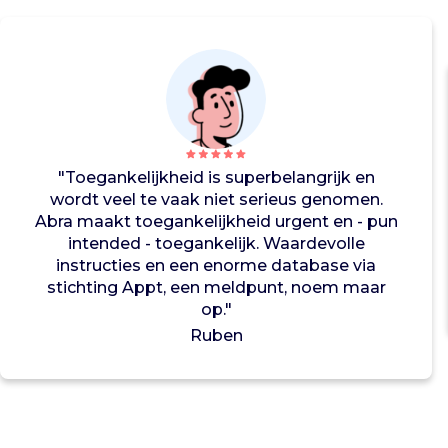
n
o
n
t
w
i
k
k
"Toegankelijkheid is superbelangrijk en
e
wordt veel te vaak niet serieus genomen.
l
Abra maakt toegankelijkheid urgent en - pun
e
intended - toegankelijk. Waardevolle
n
instructies en een enorme database via
z
stichting Appt, een meldpunt, noem maar
e
op."
l
f
Ruben
o
o
k
s
o