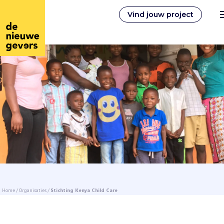
Vind jouw project
Nederlands
Vrijwilligerswerk
Vrijwilligers vinden
Over ons
Home
/
Organisaties
/
Stichting Kenya Child Care
Inloggen