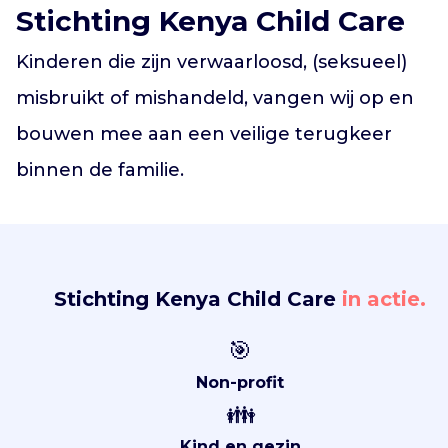
Vind jouw project
Stichting Kenya Child Care
Kinderen die zijn verwaarloosd, (seksueel)
misbruikt of mishandeld, vangen wij op en
bouwen mee aan een veilige terugkeer
binnen de familie.
Stichting Kenya Child Care
in actie.
🎯
Non-profit
👪
Kind en gezin