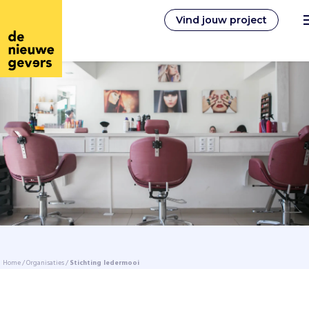
Vind jouw project
Nederlands
Vrijwilligerswerk
Vrijwilligers vinden
Over ons
Home
/
Organisaties
/
Stichting Iedermooi
Inloggen