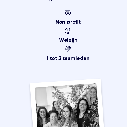
🎯
Non-profit
🙂
Welzijn
💛
1 tot 3 teamleden