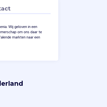
tact
enia. Wij geloven in een
nemerschap om ons daar te
falende markten naar een
derland