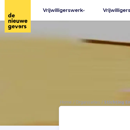
Vrijwilligerswerk
Vrijwilliger
Home
/
Organisaties
/
Stichting E