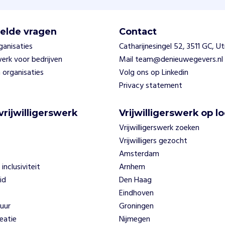
elde vragen
Contact
ganisaties
Catharijnesingel 52, 3511 GC, U
swerk voor bedrijven
Mail team@denieuwegevers.nl
 organisaties
Volg ons op Linkedin
Privacy statement
vrijwilligerswerk
Vrijwilligerswerk op lo
Vrijwilligerswerk zoeken
Vrijwilligers gezocht
Amsterdam
 inclusiviteit
Arnhem
id
Den Haag
Eindhoven
uur
Groningen
eatie
Nijmegen