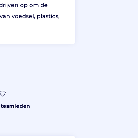
drijven op om de
an voedsel, plastics,
💛
5 teamleden