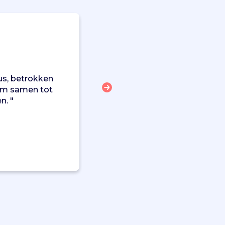
us, betrokken
 om samen tot
n. "