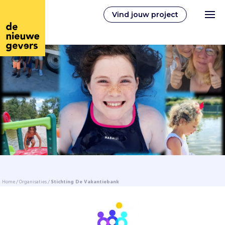
Vind jouw project
Nederlands
Vrijwilligerswerk
Vrijwilligers vinden
Over ons
Home
/
Organisaties
/
Stichting De Vakantiebank
Inloggen