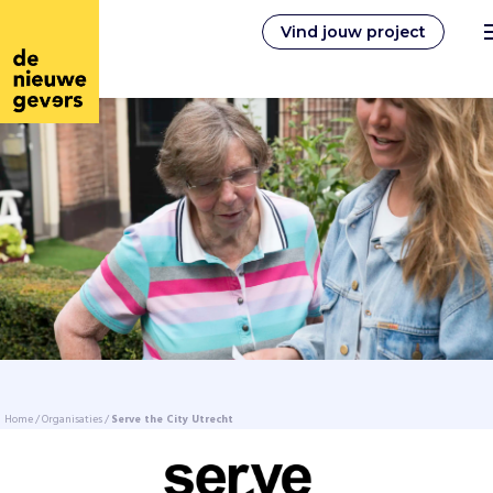
Vind jouw project
Nederlands
Vrijwilligerswerk
Vrijwilligers vinden
Over ons
Home
/
Organisaties
/
Serve the City Utrecht
Inloggen