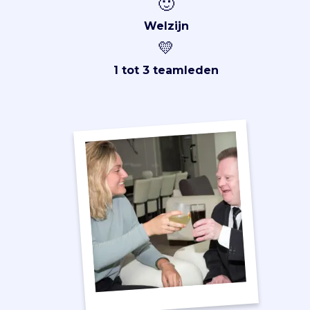
🙂
Welzijn
💛
1 tot 3 teamleden