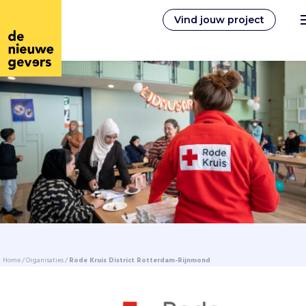
Vind jouw project
Nederlands
Vrijwilligerswerk
Vrijwilligers vinden
Over ons
Home
/
Organisaties
/
Rode Kruis District Rotterdam-Rijnmond
Inloggen