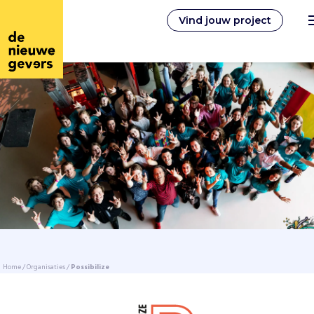
Vind jouw project
Nederlands
Vrijwilligerswerk
Vrijwilligers vinden
Over ons
Home
/
Organisaties
/
Possibilize
Inloggen