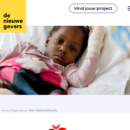
Vind jouw project
Nederlands
Vrijwilligerswerk
Vrijwilligers vinden
Over ons
Home
/
Organisaties
/
Het Sikkelcelfonds
Inloggen