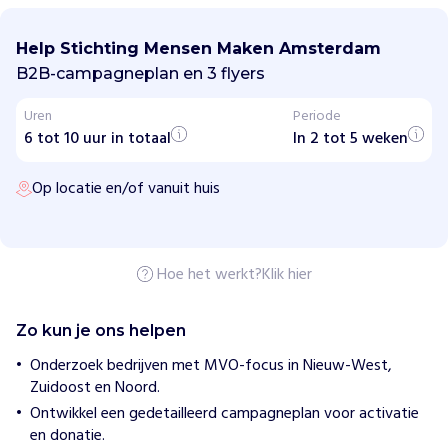
t
i
Help Stichting Mensen Maken Amsterdam
c
h
B2B-campagneplan en 3 flyers
t
i
Uren
Periode
n
6 tot 10 uur in totaal
g
In 2 tot 5 weken
M
e
Op locatie en/of vanuit huis
n
s
e
n
M
a
Hoe het werkt?
Klik hier
k
e
n
Zo kun je ons helpen
A
m
Onderzoek bedrijven met MVO-focus in Nieuw-West,
s
Zuidoost en Noord.
t
e
Ontwikkel een gedetailleerd campagneplan voor activatie
r
en donatie.
d