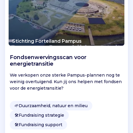
e
e
e
n
b
i
Stichting Forteiland Pampus
j
d
r
Fondsenwervingsscan voor
a
energietransitie
g
e
We verkopen onze sterke Pampus-plannen nog te
l
weinig overtuigend. Kun jij ons helpen met fondsen
e
voor de energietransitie?
v
e
🌱
Duurzaamheid, natuur en milieu
r
e
🛠️
Fundraising strategie
n
🛠️
Fundraising support
a