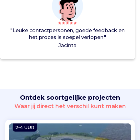
s
i
n
v
o
"Leuke contactpersonen, goede feedback en
o
het proces is soepel verlopen."
r
Jacinta
i
n
i
t
i
a
t
i
Ontdek soortgelijke projecten
e
Waar jij direct het verschil kunt maken
v
e
n
2-4 UUR
d
i