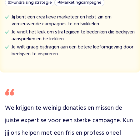
D
💵
Fundraising strategie
📢
Marketingcampagne
e
o
Jij bent een creatieve marketeer en hebt zin om
v
vernieuwende campagnes te ontwikkelen.
e
Je vindt het leuk om strategieën te bedenken die bedrijven
r
aanspreken en betrekken.
k
Je wilt graag bijdragen aan een betere leefomgeving door
o
bedrijven te inspireren.
e
p
e
l
e
n
d
e
We krijgen te weinig donaties en missen de 
s
juiste expertise voor een sterke campagne. Kun 
t
i
jij ons helpen met een fris en professioneel 
c