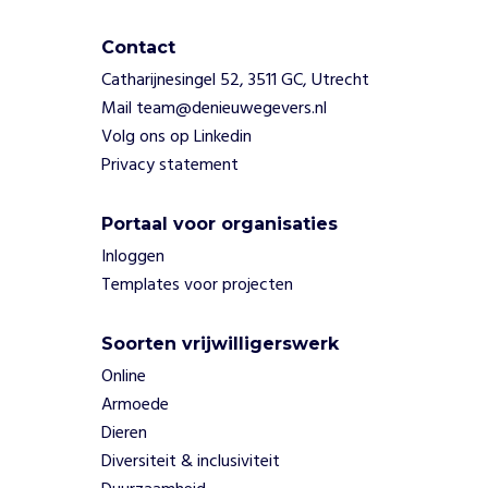
t
e
Contact
n
Catharijnesingel 52, 3511 GC, Utrecht
d
Mail team@denieuwegevers.nl
i
Volg ons op Linkedin
e
d
Privacy statement
e
b
Portaal voor organisaties
u
Inloggen
u
r
Templates voor projecten
t
v
Soorten vrijwilligerswerk
e
Online
r
r
Armoede
i
Dieren
j
Diversiteit & inclusiviteit
k