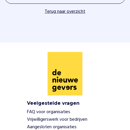
e
t
Terug naar overzicht
g
a
a
t
h
i
e
r
b
i
j
o
m
p
r
Veelgestelde vragen
o
FAQ voor organisaties
j
Vrijwilligerswerk voor bedrijven
e
Aangesloten organisaties
c