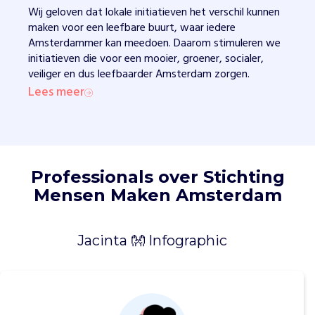
b
Wij geloven dat lokale initiatieven het verschil kunnen
e
maken voor een leefbare buurt, waar iedere
w
Amsterdammer kan meedoen. Daarom stimuleren we
o
initiatieven die voor een mooier, groener, socialer,
n
veiliger en dus leefbaarder Amsterdam zorgen.
e
Lees meer
r
s
.
W
i
Professionals over Stichting
j
z
Mensen Maken Amsterdam
e
t
t
Jacinta 👐 Infographic
e
n
o
n