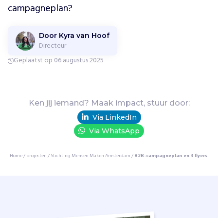
h
campagneplan?
t
i
n
Door Kyra van Hoof
g
Directeur
v
Geplaatst op 06 augustus 2025
a
n
7
b
Ken jij iemand? Maak impact, stuur door:
u
u
Via LinkedIn
r
Via WhatsApp
t
f
Home
/
projecten
/
Stichting Mensen Maken Amsterdam
/
B2B-campagneplan en 3 flyers
o
n
d
s
e
n