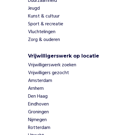
Duurzaamheid
e
Jeugd
n
Kunst & cultuur
o
p
Sport & recreatie
h
Vluchtelingen
e
Zorg & ouderen
t
g
e
Vrijwilligerswerk op locatie
b
Vrijwilligerswerk zoeken
i
Vrijwilligers gezocht
e
Amsterdam
d
Arnhem
v
a
Den Haag
n
Eindhoven
b
Groningen
i
Nijmegen
j
Rotterdam
v