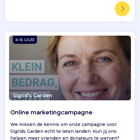
a
n
e
e
n
m
4-6 UUR
o
o
i
e
r
e
,
g
Sigrid's Garden
r
o
e
Online marketingcampagne
n
We missen de kennis om onze campagne voor
e
Sigrids Garden echt te laten landen. Kun jij ons
r
helpen meer vrienden en donateurs te werven?
e