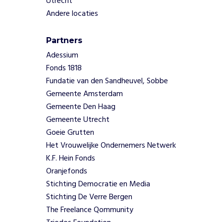
Utrecht
o
o
Andere locaties
r
b
Partners
e
Adessium
e
l
Fonds 1818
d
Fundatie van den Sandheuvel, Sobbe
c
Gemeente Amsterdam
u
Gemeente Den Haag
l
Gemeente Utrecht
t
u
Goeie Grutten
u
Het Vrouwelijke Ondernemers Netwerk
r
K.F. Hein Fonds
,
Oranjefonds
w
Stichting Democratie en Media
e
Stichting De Verre Bergen
l
z
The Freelance Qommunity
i