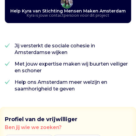
e
Help Kyra van Stichting Mensen Maken Amsterdam
n
Kyra is jouw contactpersoon voor dit project
s
e
n
M
a
Jij versterkt de sociale cohesie in
k
Amsterdamse wijken
e
Met jouw expertise maken wij buurten veiliger
n
en schoner
A
m
Help ons Amsterdam meer welzijn en
s
saamhorigheid te geven
t
e
r
d
a
Profiel van de vrijwilliger
m
Ben jij wie we zoeken?
!