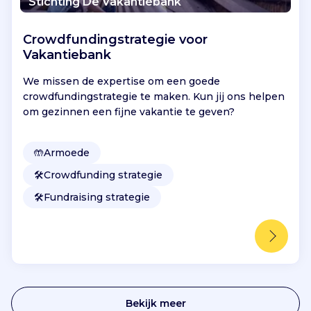
Stichting De Vakantiebank
j
k
e
Crowdfundingstrategie voor
o
Vakantiebank
f
We missen de expertise om een goede
s
crowdfundingstrategie te maken. Kun jij ons helpen
c
om gezinnen een fijne vakantie te geven?
h
o
n
🤲
Armoede
e
r
🛠️
Crowdfunding strategie
e
🛠️
Fundraising strategie
b
u
u
r
t
.
H
Bekijk meer