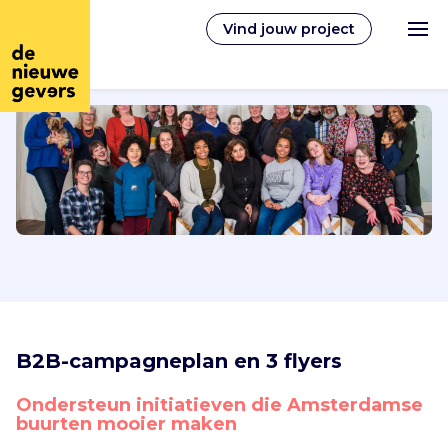
Vind jouw project
Nederlands
Vrijwilligerswerk
Vrijwilligers vinden
Over ons
B2B-campagneplan en 3 flyers
Inloggen
Ondersteun initiatieven die Amsterdamse 
buurten mooier maken