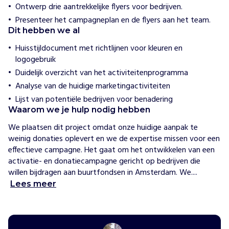
Ontwerp drie aantrekkelijke flyers voor bedrijven.
a
m
Presenteer het campagneplan en de flyers aan het team.
Dit hebben we al
H
Huisstijldocument met richtlijnen voor kleuren en
o
e
logogebruik
w
Duidelijk overzicht van het activiteitenprogramma
i
j
Analyse van de huidige marketingactiviteiten
h
Lijst van potentiële bedrijven voor benadering
e
l
Waarom we je hulp nodig hebben
p
We plaatsen dit project omdat onze huidige aanpak te 
e
n
weinig donaties oplevert en we de expertise missen voor een 
W
effectieve campagne. Het gaat om het ontwikkelen van een 
i
activatie- en donatiecampagne gericht op bedrijven die 
j
willen bijdragen aan buurtfondsen in Amsterdam. We....
z
Lees meer
i
j
n
M