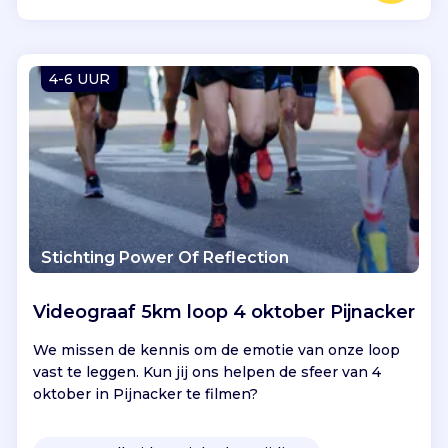
e
n
k
o
4-6 UUR
m
s
t
e
n
e
n
d
Stichting Power Of Reflection
e
l
e
Videograaf 5km loop 4 oktober Pijnacker
n
We missen de kennis om de emotie van onze loop
k
vast te leggen. Kun jij ons helpen de sfeer van 4
e
oktober in Pijnacker te filmen?
n
n
i