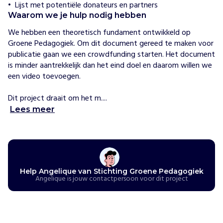
Lijst met potentiële donateurs en partners
j
h
Waarom we je hulp nodig hebben
e
l
We hebben een theoretisch fundament ontwikkeld op 
p
Groene Pedagogiek. Om dit document gereed te maken voor 
e
publicatie gaan we een crowdfunding starten. Het document 
n
is minder aantrekkelijk dan het eind doel en daarom willen we 
S
een video toevoegen.

t
i
Dit project draait om het m....
c
Lees meer
h
t
i
n
g
G
Help Angelique van Stichting Groene Pedagogiek
r
Angelique is jouw contactpersoon voor dit project
o
e
n
e