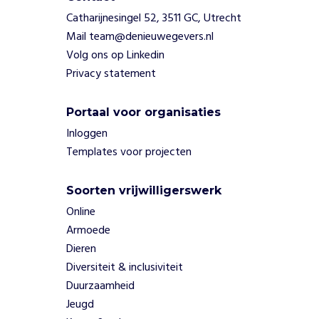
die groene
Catharijnesingel 52, 3511 GC, Utrecht
pedagogiek
Mail team@denieuwegevers.nl
willen
Volg ons op Linkedin
toepassen
Privacy statement
Netwerken
en
organisaties
Portaal voor organisaties
die groene
Inloggen
pedagogiek
Templates voor projecten
willen
integreren
Soorten vrijwilligerswerk
Online
Armoede
Dieren
Diversiteit & inclusiviteit
Duurzaamheid
Jeugd