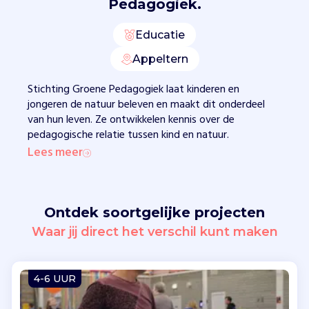
Pedagogiek.
b
a
Educatie
a
r
Appeltern
o
p
Stichting Groene Pedagogiek laat kinderen en
t
jongeren de natuur beleven en maakt dit onderdeel
e
van hun leven. Ze ontwikkelen kennis over de
g
pedagogische relatie tussen kind en natuur.
r
Lees meer
o
e
i
e
Ontdek soortgelijke projecten
n
Waar jij direct het verschil kunt maken
.
Z
e
4-6 UUR
o
r