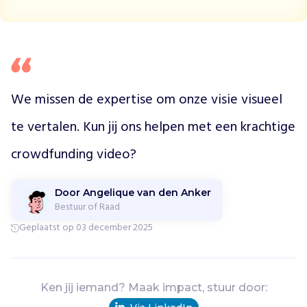
k
i
n
d
e
r
We missen de expertise om onze visie visueel 
e
n
te vertalen. Kun jij ons helpen met een krachtige 
o
m
crowdfunding video?
n
a
t
Door Angelique van den Anker
u
Bestuur of Raad
u
Geplaatst op 03 december 2025
r
t
e
b
Ken jij iemand? Maak impact, stuur door:
e