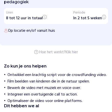
t
pedagogiek
i
n
Uren
Periode
g
8 tot 12 uur in totaal
G
In 2 tot 5 weken
r
o
Op locatie en/of vanuit huis
e
n
e
P
e
d
Hoe het werkt?
Klik hier
a
g
o
Zo kun je ons helpen
g
i
Ontwikkel een krachtig script voor de crowdfunding video.
e
Film beelden van kinderen die in de natuur spelen.
k
Bewerk de video met muziek en voice-over.
H
Integreer een overtuigende call to action.
o
Optimaliseer de video voor online platforms.
e
Dit hebben we al
w
i