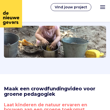
Vind jouw project
Nederlands
Vrijwilligerswerk
Vrijwilligers vinden
Over ons
Maak een crowdfundingvideo voor 
groene pedagogiek
Inloggen
Laat kinderen de natuur ervaren en 
bouwen aan een groene toekomst