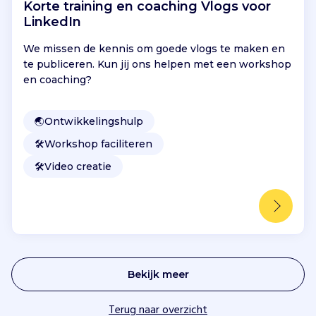
r
Korte training en coaching Vlogs voor
o
LinkedIn
m
Gebrek aan
We missen de kennis om goede vlogs te maken en
aandacht: Er
te publiceren. Kun jij ons helpen met een workshop
is te weinig
en coaching?
pedagogische
focus op de
relatie tussen
🌏
Ontwikkelingshulp
kinderen en
🛠️
Workshop faciliteren
natuur.
🛠️
Video creatie
Beperkt
contact:
Kinderen in
steden
hebben
weinig
natuur, wat
Bekijk meer
hun
ontwikkeling
Terug naar overzicht
belemmert.