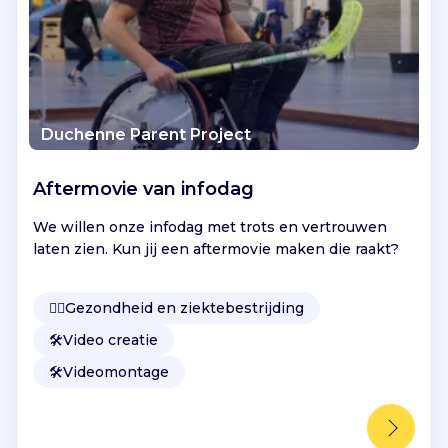
g
a
n
i
s
e
Duchenne Parent Project
r
e
n
Aftermovie van infodag
n
We willen onze infodag met trots en vertrouwen
e
laten zien. Kun jij een aftermovie maken die raakt?
t
w
e
👩‍⚕️
Gezondheid en ziektebestrijding
r
k
🛠️
Video creatie
b
🛠️
Videomontage
i
j
e