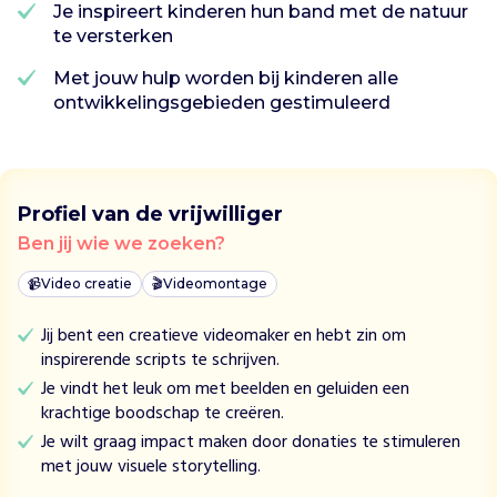
Je inspireert kinderen hun band met de natuur
P
te versterken
e
d
Met jouw hulp worden bij kinderen alle
a
ontwikkelingsgebieden gestimuleerd
g
o
g
i
Profiel van de vrijwilliger
e
k
Ben jij wie we zoeken?
s
📹
Video creatie
🎬
Videomontage
t
i
Jij bent een creatieve videomaker en hebt zin om
m
inspirerende scripts te schrijven.
u
Je vindt het leuk om met beelden en geluiden een
l
krachtige boodschap te creëren.
e
e
Je wilt graag impact maken door donaties te stimuleren
r
met jouw visuele storytelling.
t