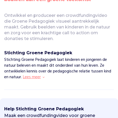
Vind jouw project
Ontwikkel en produceer een crowdfundingvideo 
die Groene Pedagogiek visueel aantrekkelijk 
maakt. Gebruik beelden van kinderen in de natuur 
en zorg voor een krachtige call to action om 
donaties te stimuleren.
Stichting Groene Pedagogiek
Stichting Groene Pedagogiek laat kinderen en jongeren de
natuur beleven en maakt dit onderdeel van hun leven. Ze
ontwikkelen kennis over de pedagogische relatie tussen kind
en natuur.
Lees meer
S
t
i
Help Stichting Groene Pedagogiek
c
h
Maak een crowdfundingvideo voor groene