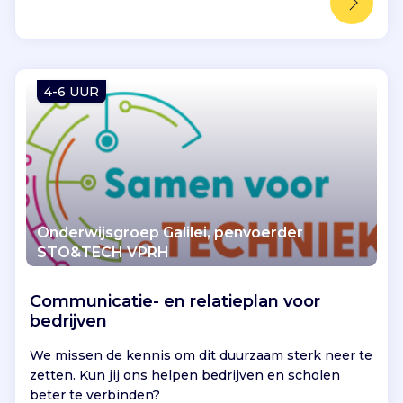
n
w
a
a
r
4-6 UUR
d
e
.
D
i
t
h
Onderwijsgroep Galilei, penvoerder
e
STO&TECH VPRH
l
p
Communicatie- en relatieplan voor
t
bedrijven
h
e
We missen de kennis om dit duurzaam sterk neer te
n
zetten. Kun jij ons helpen bedrijven en scholen
w
beter te verbinden?