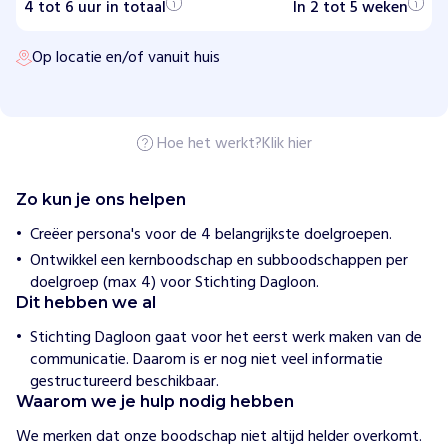
4 tot 6 uur in totaal
g
In 2 tot 5 weken
D
a
Op locatie en/of vanuit huis
g
l
o
o
n
N
Hoe het werkt?
Klik hier
i
j
m
Zo kun je ons helpen
e
g
Creëer persona's voor de 4 belangrijkste doelgroepen.
e
Ontwikkel een kernboodschap en subboodschappen per
n
doelgroep (max 4) voor Stichting Dagloon.
Dit hebben we al
H
o
Stichting Dagloon gaat voor het eerst werk maken van de
e
communicatie. Daarom is er nog niet veel informatie
w
i
gestructureerd beschikbaar.
j
Waarom we je hulp nodig hebben
h
e
We merken dat onze boodschap niet altijd helder overkomt. 
l