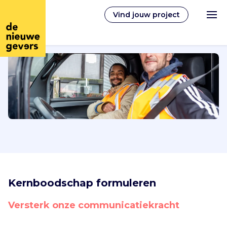
Vind jouw project
Nederlands
Vrijwilligerswerk
Vrijwilligers vinden
Over ons
Kernboodschap formuleren
Inloggen
Versterk onze communicatiekracht