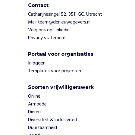
o
Contact
m
Catharijnesingel 52, 3511 GC, Utrecht
Dak- en
Mail team@denieuwegevers.nl
thuislozen
worden
Volg ons op Linkedin
vaak als
Privacy statement
probleem
gezien in
Portaal voor organisaties
de stad.
Inloggen
Vervuiling
van de
Templates voor projecten
stad leidt
tot
Soorten vrijwilligerswerk
gevoelens
Online
van
onveiligheid
Armoede
en overlast.
Dieren
Gebrek aan
Diversiteit & inclusiviteit
werk of
Duurzaamheid
dagbesteding