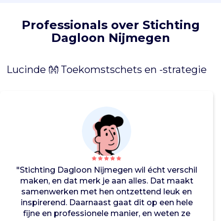
u
d
Professionals over Stichting
.
Dagloon Nijmegen
Z
o
k
Lucinde 👐 Toekomstschets en -strategie
r
i
j
g
e
n
z
i
j
s
"Stichting Dagloon Nijmegen wil écht verschil
t
maken, en dat merk je aan alles. Dat maakt
r
samenwerken met hen ontzettend leuk en
u
inspirerend. Daarnaast gaat dit op een hele
c
fijne en professionele manier, en weten ze