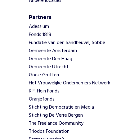
Andere locaties
die geen
vaste
woonplek
Partners
hebben of
Adessium
verblijven
Fonds 1818
bij
Fundatie van den Sandheuvel, Sobbe
instellingen
Gemeente Amsterdam
Mensen met
afstand tot
Gemeente Den Haag
de
Gemeente Utrecht
arbeidsmarkt
Goeie Grutten
die behoefte
Het Vrouwelijke Ondernemers Netwerk
hebben aan
K.F. Hein Fonds
dagbesteding
Oranjefonds
en sociale
structuur
Stichting Democratie en Media
Mensen die
Stichting De Verre Bergen
zelfstandig
The Freelance Qommunity
wonen
Triodos Foundation
maar