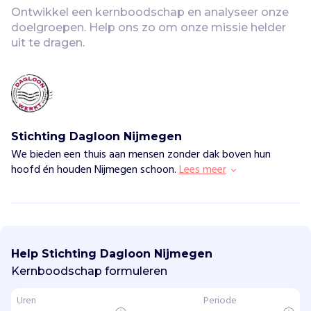
Vind jouw project
Ontwikkel een kernboodschap en analyseer onze 
doelgroepen. Help ons zo om onze missie helder 
uit te dragen.
Stichting Dagloon Nijmegen
We bieden een thuis aan mensen zonder dak boven hun
hoofd én houden Nijmegen schoon.
Lees meer
S
t
i
Help Stichting Dagloon Nijmegen
c
h
Kernboodschap formuleren
t
i
Uren
Periode
n