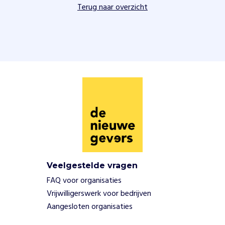
n
Terug naar overzicht
s
c
h
o
o
n
e
n
v
e
i
l
i
g
Veelgestelde vragen
.
FAQ voor organisaties
Vrijwilligerswerk voor bedrijven
W
a
Aangesloten organisaties
a
r