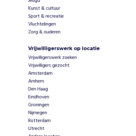
Jeugd
veroorzaakt
Kunst & cultuur
sociale
Sport & recreatie
uitsluiting en
verlies van
Vluchtelingen
eigenwaarde.
Zorg & ouderen
W
Vrijwilligerswerk op locatie
i
e
Vrijwilligerswerk zoeken
w
Vrijwilligers gezocht
e
h
Amsterdam
e
Arnhem
l
p
Den Haag
e
Eindhoven
n
Groningen
(Ex-)dak-
en
Nijmegen
thuislozen
Rotterdam
in
Utrecht
Nijmegen