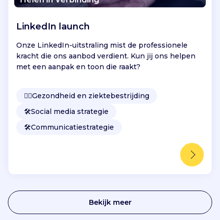
l
e
LinkedIn launch
v
i
Onze LinkedIn-uitstraling mist de professionele
n
kracht die ons aanbod verdient. Kun jij ons helpen
g
met een aanpak en toon die raakt?
e
n
h
👩‍⚕️
Gezondheid en ziektebestrijding
o
🛠️
Social media strategie
u
d
🛠️
Communicatiestrategie
t
N
i
j
m
e
g
Bekijk meer
e