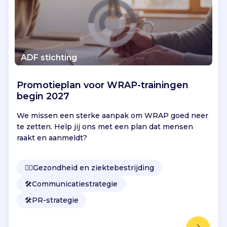
v
e
r
g
o
ADF stichting
e
d
Promotieplan voor WRAP-trainingen
i
begin 2027
n
g
We missen een sterke aanpak om WRAP goed neer
e
te zetten. Help jij ons met een plan dat mensen
n
raakt en aanmeldt?
m
e
e
👩‍⚕️
Gezondheid en ziektebestrijding
r
🛠️
Communicatiestrategie
e
i
🛠️
PR-strategie
g
e