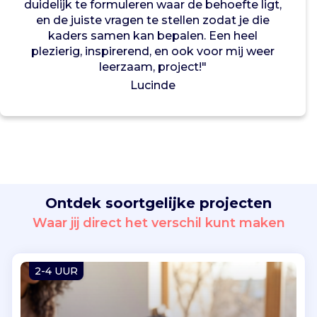
t
duidelijk te formuleren waar de behoefte ligt,
u
en de juiste vragen te stellen zodat je die
u
kaders samen kan bepalen. Een heel
r
plezierig, inspirerend, en ook voor mij weer
,
leerzaam, project!"
e
Lucinde
e
n
v
r
i
j
w
Ontdek soortgelijke projecten
i
l
Waar jij direct het verschil kunt maken
l
i
g
2-4 UUR
e
r
s