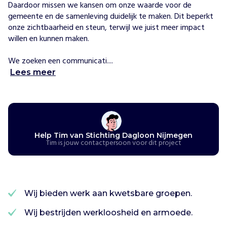
Daardoor missen we kansen om onze waarde voor de 
p
gemeente en de samenleving duidelijk te maken. Dit beperkt 
e
n
onze zichtbaarheid en steun, terwijl we juist meer impact 
S
willen en kunnen maken. 

t
i
We zoeken een communicati....
c
Lees meer
h
t
i
n
g
Help Tim van Stichting Dagloon Nijmegen
D
Tim is jouw contactpersoon voor dit project
a
g
l
o
o
Wij bieden werk aan kwetsbare groepen.
n
Wij bestrijden werkloosheid en armoede.
N