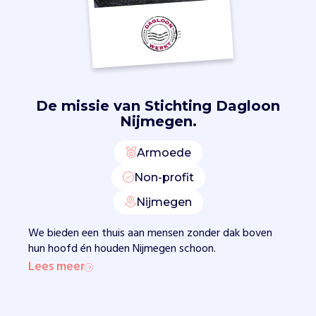
p
r
i
k
k
e
De missie van
Stichting Dagloon
n
Nijmegen.
e
n
t
Armoede
u
Non-profit
i
n
Nijmegen
o
n
We bieden een thuis aan mensen zonder dak boven
d
hun hoofd én houden Nijmegen schoon.
e
Lees meer
r
h
o