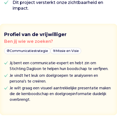
i
Dit project versterkt onze zichtbaarheid en
j
impact.
m
e
g
e
n
Profiel van de vrijwilliger
b
Ben jij wie we zoeken?
i
e
🧭
Communicatiestrategie
🎯
Missie en Visie
d
Jij bent een communicatie-expert en hebt zin om
t
Stichting Dagloon te helpen hun boodschap te verfijnen.
(
e
Je vindt het leuk om doelgroepen te analyseren en
x
persona's te creëren.
-
Je wilt graag een visueel aantrekkelijke presentatie maken
)
die de kernboodschap en doelgroepinformatie duidelijk
d
overbrengt.
a
k
l