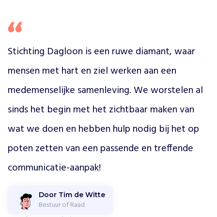
o
z
e
n
d
Stichting Dagloon is een ruwe diamant, waar 
a
mensen met hart en ziel werken aan een 
g
b
medemenselijke samenleving. We worstelen al 
e
s
sinds het begin met het zichtbaar maken van 
t
e
wat we doen en hebben hulp nodig bij het op 
d
i
poten zetten van een passende en treffende 
n
communicatie-aanpak!
g
m
e
Door Tim de Witte
t
Bestuur of Raad
k