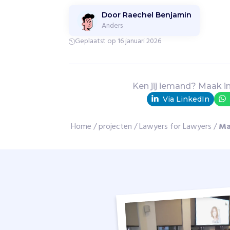
i
Door Raechel Benjamin
e
Anders
b
Geplaatst op 16 januari 2026
e
d
r
e
Ken jij iemand? Maak i
i
g
Via LinkedIn
d
w
Home
/
projecten
/
Lawyers for Lawyers
/
Ma
o
r
d
e
n
v
a
n
w