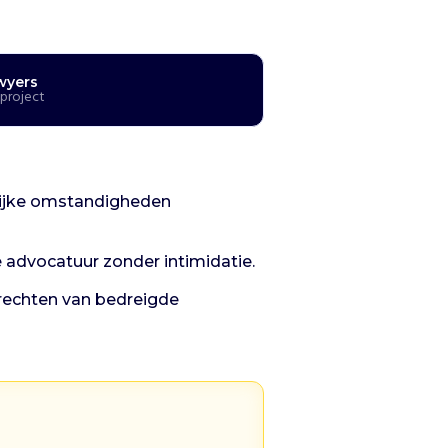
wyers
 project
ilijke omstandigheden
e advocatuur zonder intimidatie.
rechten van bedreigde