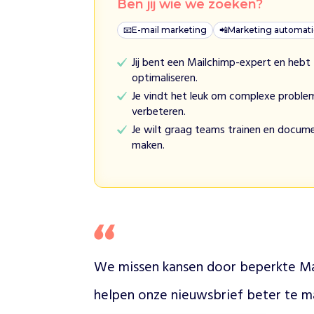
r
Ben jij wie we zoeken?
s
📧
E-mail marketing
📲
Marketing automat
b
e
Jij bent een Mailchimp-expert en hebt 
s
optimaliseren.
c
Je vindt het leuk om complexe proble
h
verbeteren.
e
r
Je wilt graag teams trainen en documen
m
maken.
t
a
d
v
o
c
a
We missen kansen door beperkte Mail
t
e
helpen onze nieuwsbrief beter te 
n
d