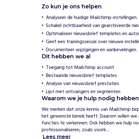
L
Zo kun je ons helpen
a
w
Analyseer de huidige Mailchimp-instellingen.
y
Schakel zichtbaarheid van gearchiveerde nie
e
r
Optimaliseer nieuwsbrief templates en auto
s
Geef een trainingssessie over nieuwe instelli
f
o
Documenteer wijzigingen en aanbevelingen.
r
Dit hebben we al
L
a
Toegang tot Mailchimp account
w
Bestaande nieuwsbrief templates
y
Analyse van nieuwsbrief prestaties
e
r
Lijst met ontvangers en segmenten
s
Waarom we je hulp nodig hebbe
We merken dat onze kennis van Mailchimp beper
H
het gewenste bereik heeft. Daarom willen we 
o
e
functies te verkennen. Ook hebben we hulp nod
w
professionaliseren, zoals voork....
i
Lees meer
j