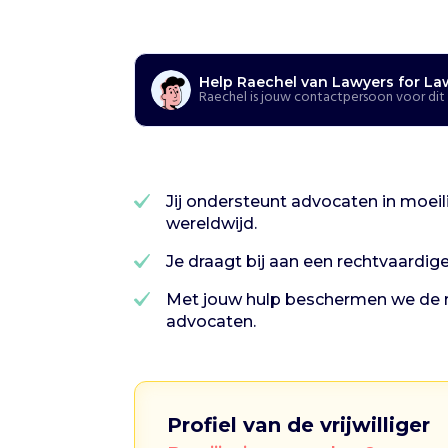
h
e
l
p
e
Help Raechel van Lawyers for La
Raechel is jouw contactpersoon voor dit
n
L
a
w
y
Jij ondersteunt advocaten in moe
e
wereldwijd.
r
s
Je draagt bij aan een rechtvaardig
f
o
Met jouw hulp beschermen we de 
r
advocaten.
L
a
w
y
Profiel van de vrijwilliger
e