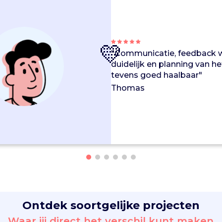
💛
"Communicatie, feedback 
duidelijk en planning van h
tevens goed haalbaar"
Thomas
Ontdek soortgelijke projecten
Waar jij direct het verschil kunt maken