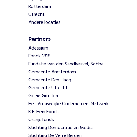
e
Rotterdam
t
e
Utrecht
e
Andere locaties
n
b
Partners
e
p
Adessium
e
Fonds 1818
r
Fundatie van den Sandheuvel, Sobbe
k
Gemeente Amsterdam
i
Gemeente Den Haag
n
Gemeente Utrecht
g
.
Goeie Grutten
D
Het Vrouwelijke Ondernemers Netwerk
a
K.F. Hein Fonds
n
Oranjefonds
k
Stichting Democratie en Media
z
i
Stichting De Verre Bergen