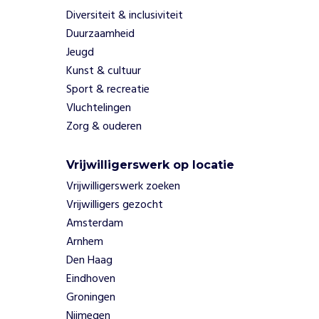
z
Diversiteit & inclusiviteit
a
Duurzaamheid
a
Jeugd
m
h
Kunst & cultuur
e
Sport & recreatie
i
Vluchtelingen
d
Zorg & ouderen
b
i
j
Vrijwilligerswerk op locatie
k
Vrijwilligerswerk zoeken
i
Vrijwilligers gezocht
n
Amsterdam
d
Arnhem
e
r
Den Haag
e
Eindhoven
n
Groningen
m
Nijmegen