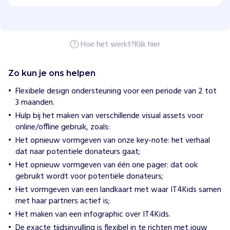
H
o
e
w
i
Hoe het werkt?
Klik hier
j
h
e
l
Zo kun je ons helpen
p
e
Flexibele design ondersteuning voor een periode van 2 tot
n
3 maanden.
I
Hulp bij het maken van verschillende visual assets voor
T
online/offline gebruik, zoals:
4
Het opnieuw vormgeven van onze key-note: het verhaal
K
dat naar potentiele donateurs gaat;
i
Het opnieuw vormgeven van één one pager: dat ook
d
gebruikt wordt voor potentiële donateurs;
s
z
Het vormgeven van een landkaart met waar IT4Kids samen
a
met haar partners actief is;
m
Het maken van een infographic over IT4Kids.
e
De exacte tijdsinvulling is flexibel in te richten met jouw