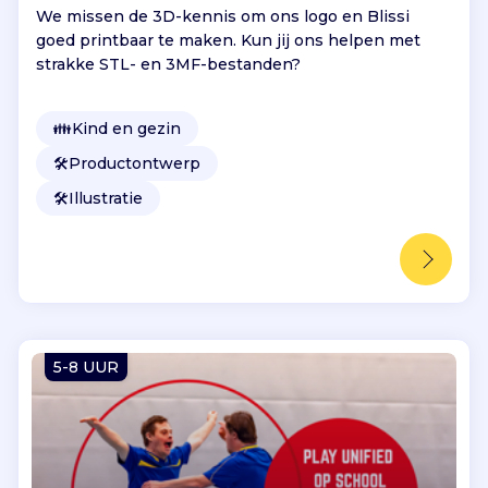
We missen de 3D-kennis om ons logo en Blissi
goed printbaar te maken. Kun jij ons helpen met
strakke STL- en 3MF-bestanden?
👪
Kind en gezin
🛠️
Productontwerp
🛠️
Illustratie
5-8 UUR