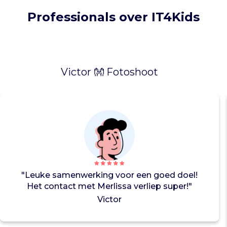
d
Professionals over IT4Kids
e
s
t
i
c
Victor 👐 Fotoshoot
h
t
i
n
g
k
i
n
d
e
"Leuke samenwerking voor een goed doel!
r
Het contact met Merlissa verliep super!"
e
Victor
n
u