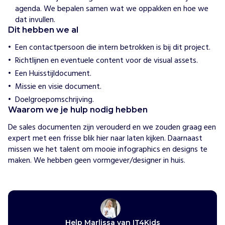
l
agenda. We bepalen samen wat we oppakken en hoe we
t
dat invullen.
a
Dit hebben we al
f
Een contactpersoon die intern betrokken is bij dit project.
g
e
Richtlijnen en eventuele content voor de visual assets.
s
Een Huisstijldocument.
c
Missie en visie document.
h
Doelgroepomschrijving.
r
Waarom we je hulp nodig hebben
e
v
De sales documenten zijn verouderd en we zouden graag een 
e
expert met een frisse blik hier naar laten kijken. Daarnaast 
n
missen we het talent om mooie infographics en designs te 
h
maken. We hebben geen vormgever/designer in huis. 
a
r
d
w
a
Help Marlissa van IT4Kids