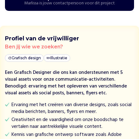
r
Marlissa is jouw contactpersoon voor dit project
e
i
n
b
i
Profiel van de vrijwilliger
j
Ben jij wie we zoeken?
b
e
🎨
Grafisch design
✏️
Illustratie
d
r
Een Grafisch Designer die ons kan ondersteunen met 5
i
visual assets voor onze communicatie-activiteiten.
j
Benodigd: ervaring met het opleveren van verschillende
v
visual assets als social posts, banners, flyers etc.
e
n
Ervaring met het creëren van diverse designs, zoals social
e
media berichten, banners, flyers en meer.
n
Creativiteit en de vaardigheid om onze boodschap te
s
vertalen naar aantrekkelijke visuele content.
c
Kennis van grafische ontwerp software zoals Adobe
h