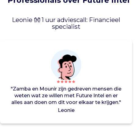
Professionals over Future Intel
e
n
p
Leonie 👐 1 uur adviescall: Financieel
r
specialist
o
g
r
e
s
s
i
e
v
e
"Zamba en Mounir zijn gedreven mensen die
m
weten wat ze willen met Future Intel en er
u
alles aan doen om dit voor elkaar te krijgen."
z
Leonie
i
e
k
e