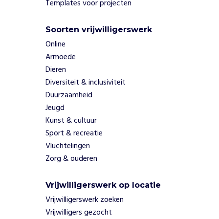
Templates voor projecten
e
w
e
h
Soorten vrijwilligerswerk
e
Online
l
p
Armoede
e
Dieren
n
Diversiteit & inclusiviteit
- Mensen die
geïnteresseerd
Duurzaamheid
zijn in de
Jeugd
verbinding
Kunst & cultuur
tussen
Sport & recreatie
nachtclubcultuur
Vluchtelingen
en kunst
Zorg & ouderen
-
Liefhebbers
van
Vrijwilligerswerk op locatie
progressieve
Vrijwilligerswerk zoeken
muziek- en
Vrijwilligers gezocht
digitale