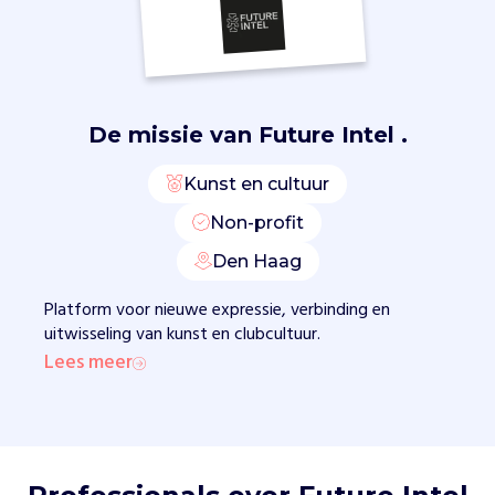
l
s
o
n
l
i
De missie van
Future Intel .
n
e
Kunst en cultuur
.
Non-profit
Z
e
Den Haag
p
r
Platform voor nieuwe expressie, verbinding en
e
uitwisseling van kunst en clubcultuur.
s
Lees meer
e
n
t
e
r