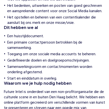
g
a
Het bedenken, uitwerken en posten van goed geschreven
n
en aansprekende content voor onze Social Media kanalen.
i
Het opstellen en beheren van een contentkalender die
s
aansluit bij ons merk en onze missie/visie.
e
Dit hebben we al
e
Een huisstijldocument.
r
Een primaire contactpersoon betrokken bij de
t
samenwerking.
w
e
Toegang om onze sociale media accounts te beheren.
k
Gedefinieerde doelen en doelgroepomschrijvingen.
e
Samenwerkingsvorm en contactmomenten worden
l
onderling afgestemd.
i
Start en einddatum in overleg.
j
Waarom we je hulp nodig hebben
k
s
Future Intel is onderdeel van een non-profitorganisatie die de 
i
culturele scene in en buiten Den Haag belicht. We hebben een 
n
online platform gecreëerd om verschillende vormen van kunst 
c
te presenteren en streven naar een goede mix van 