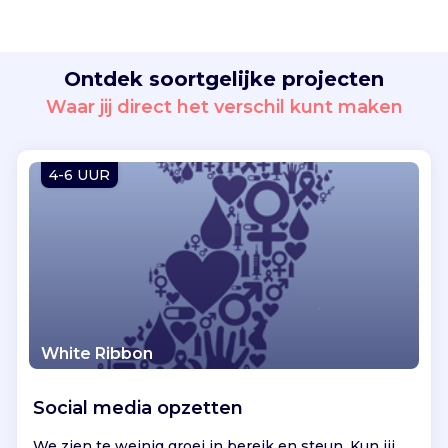
n
d
i
Ontdek soortgelijke projecten
g
i
Waar jij direct het verschil kunt maken
t
a
l
4-6 UUR
e
k
u
n
s
t
v
i
White Ribbon
a
l
Social media opzetten
i
v
We zien te weinig groei in bereik en steun. Kun jij