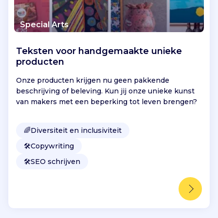
n
z
e
Special Arts
e
e
Teksten voor handgemaakte unieke
n
producten
p
l
Onze producten krijgen nu geen pakkende
a
beschrijving of beleving. Kun jij onze unieke kunst
t
van makers met een beperking tot leven brengen?
f
o
r
🌈
Diversiteit en inclusiviteit
m
🛠️
Copywriting
v
o
🛠️
SEO schrijven
o
r
n
i
e