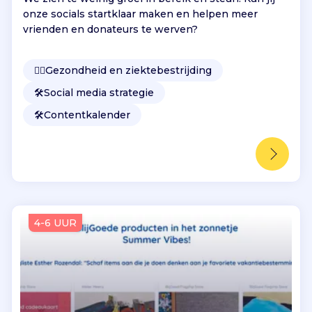
e
onze socials startklaar maken en helpen meer
b
vrienden en donateurs te werven?
r
o
a
👩‍⚕️
Gezondheid en ziektebestrijding
d
🛠️
Social media strategie
c
a
🛠️
Contentkalender
s
t
s
.
Z
o
c
4-6 UUR
r
e
ë
r
e