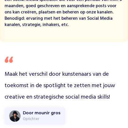
e
maanden, goed geschreven en aansprekende posts voor
k
ons kan creëren, plaatsen en beheren op onze kanalen.
u
Benodigd: ervaring met het beheren van Social Media
n
kanalen, strategie, inhakers, etc.
s
t
e
n
c
l
u
b
Maak het verschil door kunstenaars van de 
c
u
toekomst in de spotlight te zetten met jouw 
l
creative en strategische social media skills! 
t
u
u
Door mounir gros
r
Oprichter
v
e