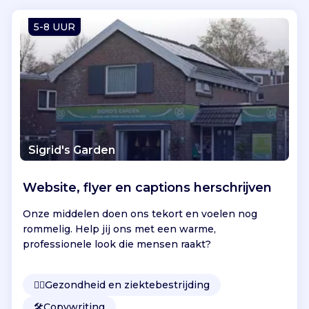
u
w
5-8 UUR
e
e
x
p
r
e
s
s
Sigrid's Garden
i
e
Website, flyer en captions herschrijven
e
n
Onze middelen doen ons tekort en voelen nog
v
rommelig. Help jij ons met een warme,
e
professionele look die mensen raakt?
r
b
i
👩‍⚕️
Gezondheid en ziektebestrijding
n
🛠️
Copywriting