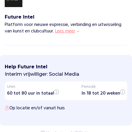
Vind jouw project
Future Intel
Platform voor nieuwe expressie, verbinding en uitwisseling
van kunst en clubcultuur.
Lees meer
F
u
t
Help Future Intel
u
r
Interim vrijwilliger: Social Media
e
I
Uren
Periode
n
60 tot 80 uur in totaal
t
In 18 tot 20 weken
e
l
Op locatie en/of vanuit huis
H
o
e
w