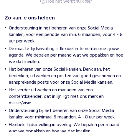
Hoe het werkt?
Klik hier
i
j
h
Zo kun je ons helpen
e
l
Ondersteuning in het beheren van onze Social Media
p
kanalen, voor een periode van min. 6 maanden, voor 4 - 8
e
n
uur per week.
F
De exacte tijdsinvulling is flexibel in te richten met jouw
u
agenda. We bepalen per maand wat we oppakken en hoe
t
we dat invullen.
u
Het beheren van onze Social kanalen. Denk aan: het
r
bedenken, uitwerken en posten van goed geschreven en
e
aansprekende posts voor onze Social Media kanalen.
I
Het verder uitwerken en managen van een
n
contentkalender, dat in lijn ligt met ons merk en
t
missie/visie.
e
Ondersteuning bij het beheren van onze Social Media
l
kanalen voor minimaal 6 maanden, 4 - 8 uur per week.
o
Flexibele tijdsinvulling in overleg. We bepalen per maand
r
wat we oppakken en hoe we dat invullen.