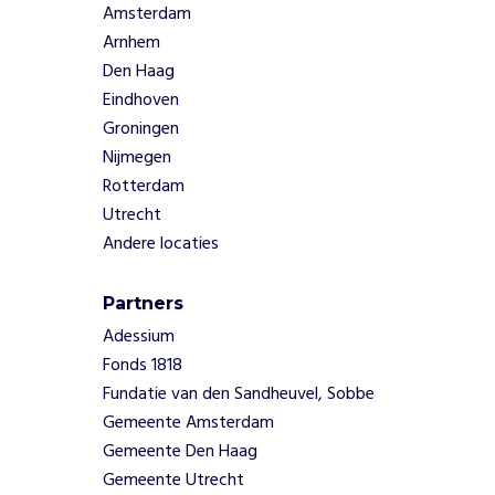
Amsterdam
kunstvormen
Arnhem
- Bezoekers
van fysieke
Den Haag
evenementen
Eindhoven
en online
Groningen
broadcasts
Nijmegen
die diversiteit
Rotterdam
waarderen
Utrecht
Andere locaties
Partners
Adessium
Fonds 1818
Fundatie van den Sandheuvel, Sobbe
Gemeente Amsterdam
Gemeente Den Haag
Gemeente Utrecht