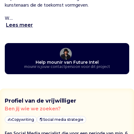
l
kunstenaars die de toekomst vormgeven. 

u
s
W....
i
Lees meer
e
v
e
e
v
Help mounir van Future Intel
e
mounir is jouw contactpersoon voor dit project
n
e
m
e
n
Profiel van de vrijwilliger
t
Ben jij wie we zoeken?
e
n
✍️
Copywriting
🌎
Social media strategie
d
i
Een Social Media specialist die voor een periode van min. 6