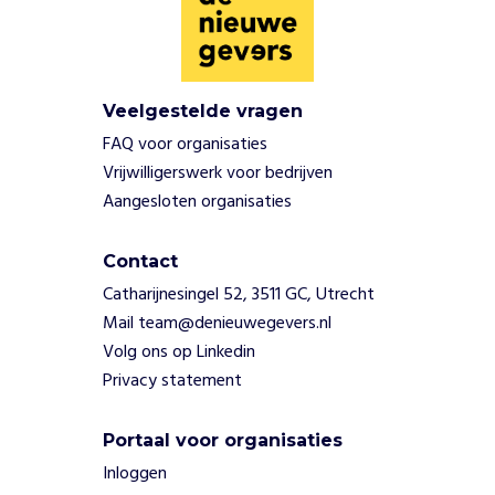
voorbeelden: Er
zijn geen
specifieke
maatschappelijke
problemen
Veelgestelde vragen
genoemd die de
FAQ voor organisaties
doelgroep raken.
Vrijwilligerswerk voor bedrijven
Doelgroep
Aangesloten organisaties
onduidelijk: De
doelgroep van
Future Intel is
Contact
niet publiekelijk
Catharijnesingel 52, 3511 GC, Utrecht
bekend,
Mail team@denieuwegevers.nl
waardoor
Volg ons op Linkedin
problemen
Privacy statement
niet zijn
gespecificeerd.
Portaal voor organisaties
W
Inloggen
i