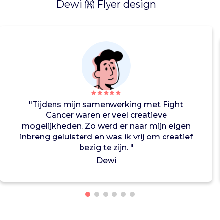
g
Dewi 👐 Flyer design
v
o
l
w
a
s
s
e
n
"Tijdens mijn samenwerking met Fight
e
Cancer waren er veel creatieve
n
mogelijkheden. Zo werd er naar mijn eigen
.
inbreng geluisterd en was ik vrij om creatief
Z
bezig te zijn. "
e
Dewi
s
t
e
u
n
e