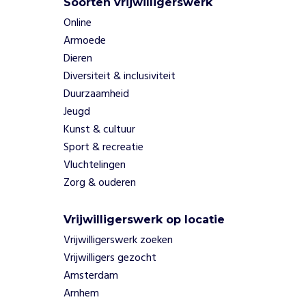
Soorten vrijwilligerswerk
e
Online
n
v
Armoede
e
Dieren
c
Diversiteit & inclusiviteit
h
Duurzaamheid
t
Jeugd
e
Kunst & cultuur
n
z
Sport & recreatie
e
Vluchtelingen
s
Zorg & ouderen
a
m
e
Vrijwilligerswerk op locatie
n
Vrijwilligerswerk zoeken
v
Vrijwilligers gezocht
o
Amsterdam
o
Arnhem
r