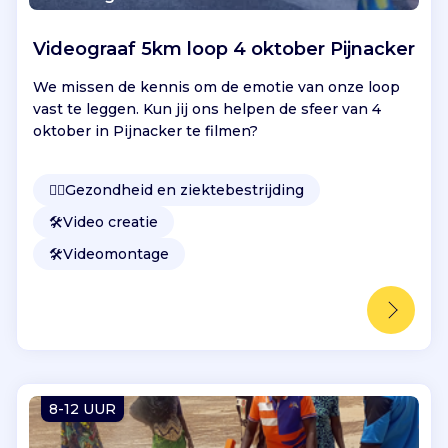
,
e
n
Videograaf 5km loop 4 oktober Pijnacker
z
We missen de kennis om de emotie van onze loop
o
vast te leggen. Kun jij ons helpen de sfeer van 4
r
oktober in Pijnacker te filmen?
g
e
n
👩‍⚕️
Gezondheid en ziektebestrijding
d
a
🛠️
Video creatie
t
🛠️
Videomontage
m
i
n
i
m
a
a
8-12 UUR
l
7