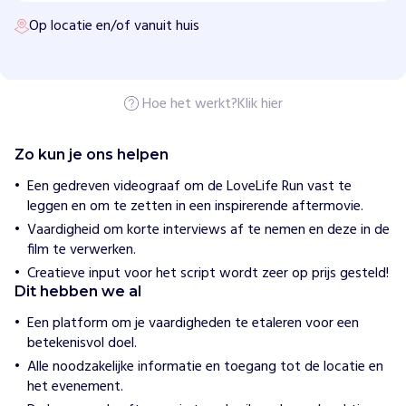
r
Op locatie en/of vanuit huis
H
o
e
w
Hoe het werkt?
Klik hier
i
j
h
Zo kun je ons helpen
e
l
Een gedreven videograaf om de LoveLife Run vast te
p
leggen en om te zetten in een inspirerende aftermovie.
e
n
Vaardigheid om korte interviews af te nemen en deze in de
F
film te verwerken.
i
Creatieve input voor het script wordt zeer op prijs gesteld!
g
Dit hebben we al
h
Een platform om je vaardigheden te etaleren voor een
t
betekenisvol doel.
C
Alle noodzakelijke informatie en toegang tot de locatie en
a
het evenement.
n