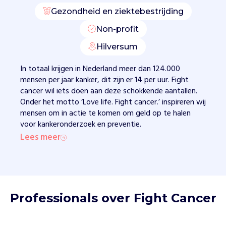
a
Gezondheid en ziektebestrijding
n
k
Non-profit
e
Hilversum
r
o
In totaal krijgen in Nederland meer dan 124.000
n
mensen per jaar kanker, dit zijn er 14 per uur. Fight
d
cancer wil iets doen aan deze schokkende aantallen.
e
Onder het motto ‘Love life. Fight cancer.’ inspireren wij
r
mensen om in actie te komen om geld op te halen
z
voor kankeronderzoek en preventie.
o
Lees meer
e
k
b
i
j
j
Professionals over Fight Cancer
o
n