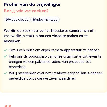
n
Profiel van de vrijwilliger
t
Ben jij wie we zoeken?
e
n
📹
Video creatie
🎬
Videomontage
z
o
We zijn op zoek naar een enthousiaste cameraman of -
a
vrouw die in staat is om een video te maken en te
l
bewerken.
s
Het is een must om eigen camera-apparatuur te hebben.
S
w
Help ons de boodschap van onze organisatie tot leven te
i
brengen via een pakkende video, van productie tot
m
bewerking.
t
Wil jij meedenken over het creatieve script? Dan is dat een
o
geweldige bonus die we zeker waarderen.
F
i
g
h
t