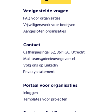
i
n
g
Veelgestelde vragen
g
FAQ voor organisaties
a
Vrijwilligerswerk voor bedrijven
a
Aangesloten organisaties
t
.
Z
Contact
o
Catharijnesingel 52, 3511 GC, Utrecht
g
Mail team@denieuwegevers.nl
e
Volg ons op Linkedin
v
e
Privacy statement
n
z
Portaal voor organisaties
e
Inloggen
h
o
Templates voor projecten
o
p