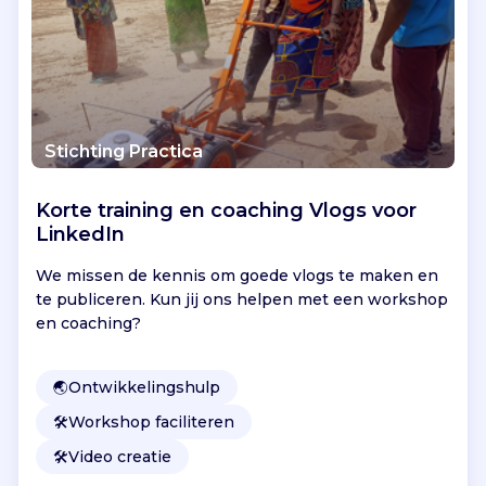
5
%
v
a
n
d
Stichting Practica
o
n
a
Korte training en coaching Vlogs voor
t
LinkedIn
i
We missen de kennis om goede vlogs te maken en
e
te publiceren. Kun jij ons helpen met een workshop
s
en coaching?
d
i
r
🌏
Ontwikkelingshulp
e
c
🛠️
Workshop faciliteren
t
🛠️
Video creatie
n