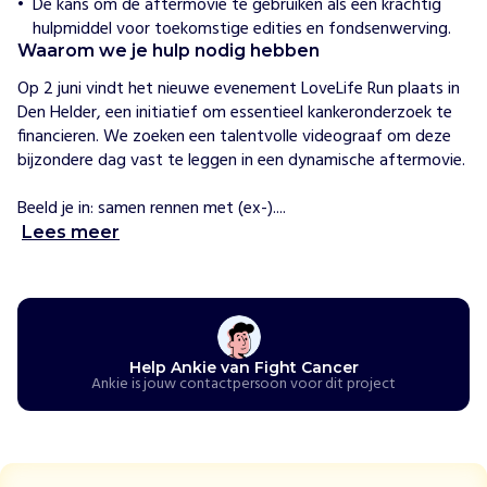
c
De kans om de aftermovie te gebruiken als een krachtig
e
hulpmiddel voor toekomstige edities en fondsenwerving.
r
Waarom we je hulp nodig hebben
o
Op 2 juni vindt het nieuwe evenement LoveLife Run plaats in 
r
Den Helder, een initiatief om essentieel kankeronderzoek te 
g
financieren. We zoeken een talentvolle videograaf om deze 
a
bijzondere dag vast te leggen in een dynamische aftermovie. 

n
i
Beeld je in: samen rennen met (ex-)....
s
Lees meer
e
e
r
t
e
v
Help Ankie van Fight Cancer
e
Ankie is jouw contactpersoon voor dit project
n
e
m
e