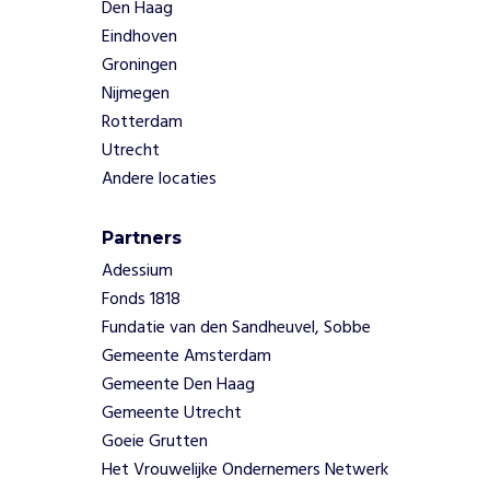
e
Den Haag
e
Eindhoven
n
Groningen
t
Nijmegen
o
Rotterdam
e
Utrecht
k
o
Andere locaties
m
s
Partners
t
Adessium
z
o
Fonds 1818
n
Fundatie van den Sandheuvel, Sobbe
d
Gemeente Amsterdam
e
Gemeente Den Haag
r
Gemeente Utrecht
d
o
Goeie Grutten
d
Het Vrouwelijke Ondernemers Netwerk
e