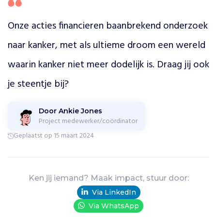
C
a
Onze acties financieren baanbrekend onderzoek 
n
c
naar kanker, met als ultieme droom een wereld 
e
r
waarin kanker niet meer dodelijk is. Draag jij ook 
e
n
je steentje bij?
L
o
v
Door Ankie Jones
e
Project medewerker/coördinator
L
Geplaatst op 15 maart 2024
i
f
e
R
Ken jij iemand? Maak impact, stuur door:
u
Via LinkedIn
n
o
Via WhatsApp
m