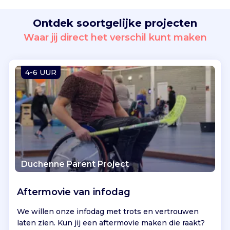
n
l
Ontdek soortgelijke projecten
o
Waar jij direct het verschil kunt maken
k
a
a
4-6 UUR
l
o
n
d
e
r
z
o
Duchenne Parent Project
e
k
,
Aftermovie van infodag
z
o
We willen onze infodag met trots en vertrouwen
a
laten zien. Kun jij een aftermovie maken die raakt?