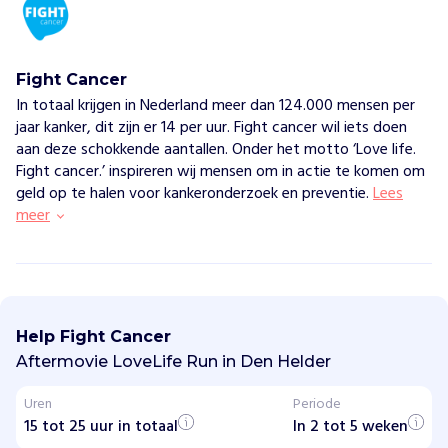
Vind jouw project
Fight Cancer
In totaal krijgen in Nederland meer dan 124.000 mensen per
jaar kanker, dit zijn er 14 per uur. Fight cancer wil iets doen
aan deze schokkende aantallen. Onder het motto ‘Love life.
Fight cancer.’ inspireren wij mensen om in actie te komen om
geld op te halen voor kankeronderzoek en preventie.
Lees
meer
F
i
g
Help Fight Cancer
h
t
Aftermovie LoveLife Run in Den Helder
C
a
Uren
Periode
n
15 tot 25 uur in totaal
c
In 2 tot 5 weken
e