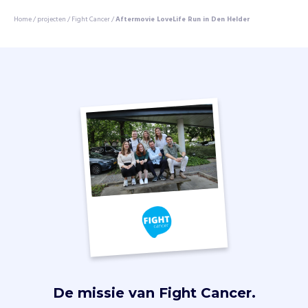
g
Home
/
projecten
/
Fight Cancer
/
Aftermovie LoveLife Run in Den Helder
e
l
d
i
n
t
e
z
a
m
e
l
e
n
v
o
o
r
De missie van
Fight Cancer.
k