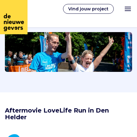
Vind jouw project
Nederlands
Vrijwilligerswerk
Vrijwilligers vinden
Over ons
Aftermovie LoveLife Run in Den 
Helder
Inloggen