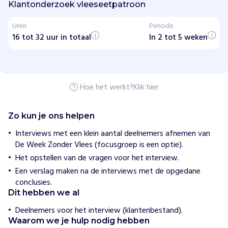
t
Klantonderzoek vleeseetpatroon
i
o
Uren
Periode
n
16 tot 32 uur in totaal
a
In 2 tot 5 weken
l
e
W
e
e
Hoe het werkt?
Klik hier
k
Z
o
n
Zo kun je ons helpen
d
e
Interviews met een klein aantal deelnemers afnemen van
r
De Week Zonder Vlees (focusgroep is een optie).
V
Het opstellen van de vragen voor het interview.
l
e
Een verslag maken na de interviews met de opgedane
e
conclusies.
s
Dit hebben we al
H
Deelnemers voor het interview (klantenbestand).
o
Waarom we je hulp nodig hebben
e