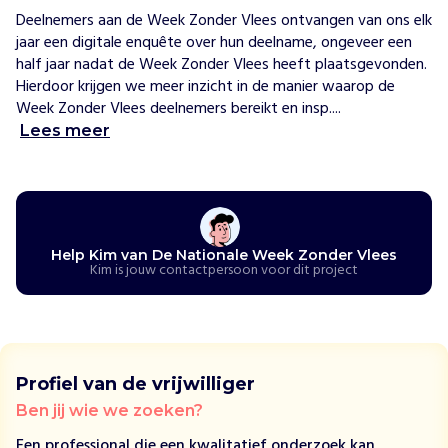
w
Deelnemers aan de Week Zonder Vlees ontvangen van ons elk 
i
jaar een digitale enquête over hun deelname, ongeveer een 
j
half jaar nadat de Week Zonder Vlees heeft plaatsgevonden. 
h
e
Hierdoor krijgen we meer inzicht in de manier waarop de 
l
Week Zonder Vlees deelnemers bereikt en insp....
p
Lees meer
e
n
S
t
i
c
Help Kim van De Nationale Week Zonder Vlees
h
Kim is jouw contactpersoon voor dit project
t
i
n
g
W
Profiel van de vrijwilliger
e
Ben jij wie we zoeken?
e
k
Een professional die een kwalitatief onderzoek kan