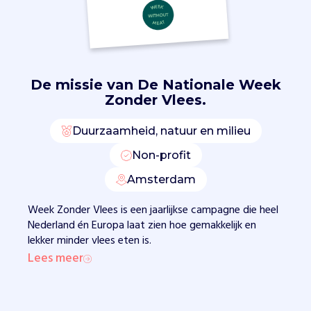
i
e
r
b
e
De missie van
De Nationale Week
w
Zonder Vlees.
u
s
Duurzaamheid, natuur en milieu
t
m
Non-profit
a
k
Amsterdam
e
Week Zonder Vlees is een jaarlijkse campagne die heel
n
Nederland én Europa laat zien hoe gemakkelijk en
v
lekker minder vlees eten is.
a
n
Lees meer
d
e
p