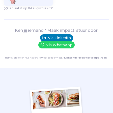
e
n
Geplaatst op 04 augustus 2021
t
e
n
o
Ken jij iemand? Maak impact, stuur door:
p
Via LinkedIn
e
e
Via WhatsApp
n
c
Home
/
projecten
/
De Nationale Week Zonder Vlees
/
Klantonderzoek vleeseetpatroon
o
n
c
r
e
t
e
m
a
n