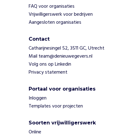
i
FAQ voor organisaties
e
Vrijwilligerswerk voor bedrijven
n
Aangesloten organisaties
h
o
e
Contact
g
Catharijnesingel 52, 3511 GC, Utrecht
e
Mail team@denieuwegevers.nl
m
Volg ons op Linkedin
a
Privacy statement
k
k
e
Portaal voor organisaties
l
Inloggen
i
Templates voor projecten
j
k
d
Soorten vrijwilligerswerk
i
Online
t