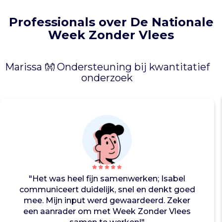
o
s
Professionals over De Nationale
i
Week Zonder Vlees
t
i
e
Marissa 👐 Ondersteuning bij kwantitatief
v
onderzoek
e
i
m
p
a
c
t
v
a
n
"Het was heel fijn samenwerken; Isabel
m
communiceert duidelijk, snel en denkt goed
i
mee. Mijn input werd gewaardeerd. Zeker
n
een aanrader om met Week Zonder Vlees