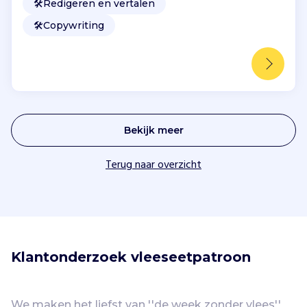
🛠️
Redigeren en vertalen
🛠️
Copywriting
Bekijk meer
Terug naar overzicht
Klantonderzoek vleeseetpatroon 
We maken het liefst van ''de week zonder vlees'' 