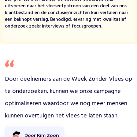
Z
uitvoeren naar het vleeseetpatroon van een deel van ons
o
klantbestand en de conclusie/inzichten kan vertalen naar
n
een beknopt verslag. Benodigd: ervaring met kwalitatief
d
onderzoek zoals; interviews of focusgroepen.
e
r
V
l
e
e
s
w
Door deelnemers aan de Week Zonder Vlees op 
i
te onderzoeken, kunnen we onze campagne 
l
c
optimaliseren waardoor we nog meer mensen 
o
n
kunnen overtuigen het vlees te laten staan.
s
u
m
Door Kim Zoon