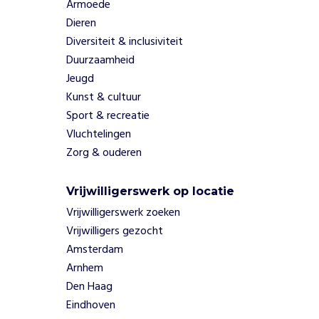
Armoede
e
i
Dieren
g
Diversiteit & inclusiviteit
e
Duurzaamheid
n
Jeugd
l
Kunst & cultuur
i
j
Sport & recreatie
k
Vluchtelingen
k
Zorg & ouderen
a
n
Vrijwilligerswerk op locatie
z
i
Vrijwilligerswerk zoeken
j
Vrijwilligers gezocht
n
Amsterdam
.
Arnhem
W
Den Haag
i
j
Eindhoven