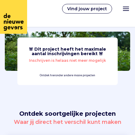
Vind jouw project
🚨 Dit project heeft het maximale
Nederlands
aantal inschrijvingen bereikt 🚨
Inschrijven is helaas niet meer mogelijk
Vrijwilligerswerk
Ontdek hieronder andere mooie projecten
Vrijwilligers vinden
Over ons
Ontdek soortgelijke projecten
Inloggen
Waar jij direct het verschil kunt maken