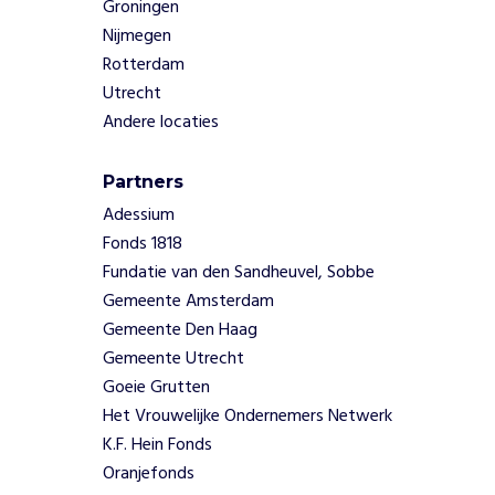
g
Groningen
e
Nijmegen
l
Rotterdam
o
Utrecht
v
e
Andere locaties
n
d
Partners
a
Adessium
t
e
Fonds 1818
l
Fundatie van den Sandheuvel, Sobbe
k
Gemeente Amsterdam
e
Gemeente Den Haag
d
Gemeente Utrecht
a
Goeie Grutten
g
v
Het Vrouwelijke Ondernemers Netwerk
l
K.F. Hein Fonds
e
Oranjefonds
e