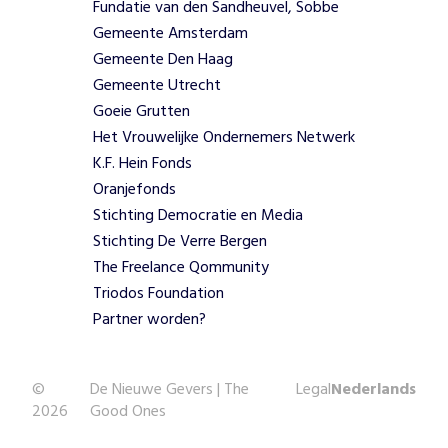
e
Fundatie van den Sandheuvel, Sobbe
r
Gemeente Amsterdam
b
Gemeente Den Haag
o
Gemeente Utrecht
n
Goeie Grutten
d
e
Het Vrouwelijke Ondernemers Netwerk
n
K.F. Hein Fonds
h
Oranjefonds
e
Stichting Democratie en Media
i
Stichting De Verre Bergen
d
b
The Freelance Qommunity
i
Triodos Foundation
n
Partner worden?
n
e
n
©
De Nieuwe Gevers | The
Legal
Nederlands
d
2026
Good Ones
e
A