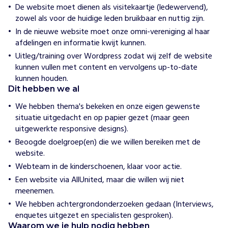
De website moet dienen als visitekaartje (ledewervend),
e
zowel als voor de huidige leden bruikbaar en nuttig zijn.
D
o
In de nieuwe website moet onze omni-vereniging al haar
l
afdelingen en informatie kwijt kunnen.
f
Uitleg/training over Wordpress zodat wij zelf de website
i
kunnen vullen met content en vervolgens up-to-date
j
kunnen houden.
n
Dit hebben we al
t
We hebben thema's bekeken en onze eigen gewenste
r
situatie uitgedacht en op papier gezet (maar geen
a
uitgewerkte responsive designs).
i
Beoogde doelgroep(en) die we willen bereiken met de
n
website.
t
z
Webteam in de kinderschoenen, klaar voor actie.
w
Een website via AllUnited, maar die willen wij niet
e
meenemen.
m
We hebben achtergrondonderzoeken gedaan (Interviews,
m
enquetes uitgezet en specialisten gesproken).
e
Waarom we je hulp nodig hebben