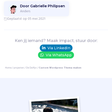
s
Door Gabrielle Philipsen
z
Anders
w
Geplaatst op 05 mei 2021
e
m
m
e
Ken jij iemand? Maak impact, stuur door:
n
t
Via LinkedIn
o
Via WhatsApp
t
t
Home
/
projecten
/
De Dolfijn
/
Custom Wordpress Thema maken
r
i
a
t
h
l
o
n