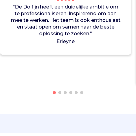
z
"De Dolfijn heeft een duidelijke ambitie om
w
te professionaliseren. Inspirerend om aan
e
mee te werken. Het team is ook enthousiast
m
en staat open om samen naar de beste
m
oplossing te zoeken."
e
Erleyne
n
w
a
a
r
z
e
r
e
g
e
l
m
a