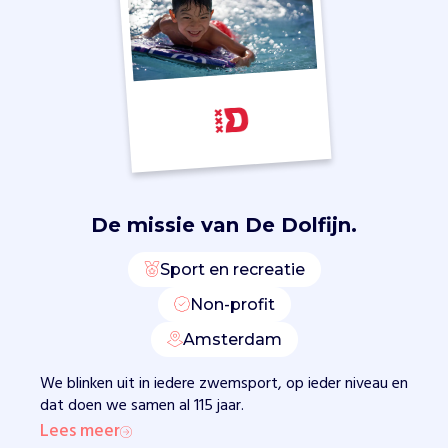
.
Z
e
o
r
g
a
n
i
s
De missie van
De Dolfijn.
e
r
e
Sport en recreatie
n
Non-profit
w
e
Amsterdam
d
s
We blinken uit in iedere zwemsport, op ieder niveau en
t
dat doen we samen al 115 jaar.
r
Lees meer
i