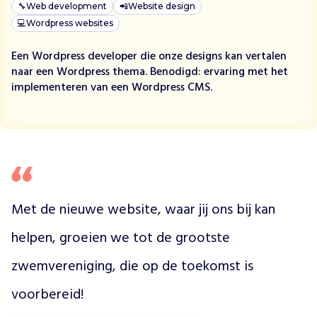
e
🔧
Web development
📲
Website design
r
💻
Wordpress websites
s
e
Een Wordpress developer die onze designs kan vertalen
d
naar een Wordpress thema. Benodigd: ervaring met het
i
implementeren van een Wordpress CMS.
s
c
i
p
l
i
n
e
Met de nieuwe website, waar jij ons bij kan 
s
,
helpen, groeien we tot de grootste 
v
zwemvereniging, die op de toekomst is 
a
n
voorbereid! 
l
e