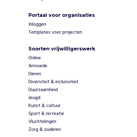
k
s
Portaal voor organisaties
t
Inloggen
i
Templates voor projecten
m
u
l
Soorten vrijwilligerswerk
e
Online
r
Armoede
e
n
Dieren
z
Diversiteit & inclusiviteit
e
Duurzaamheid
v
Jeugd
r
Kunst & cultuur
i
j
Sport & recreatie
w
Vluchtelingen
i
Zorg & ouderen
l