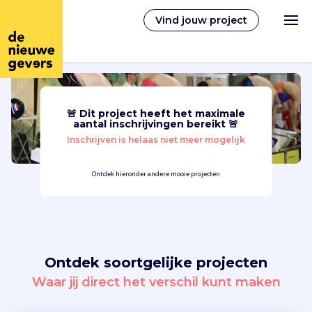
Vind jouw project
🚨 Dit project heeft het maximale
Nederlands
aantal inschrijvingen bereikt 🚨
Inschrijven is helaas niet meer mogelijk
Vrijwilligerswerk
Ontdek hieronder andere mooie projecten
Vrijwilligers vinden
Over ons
Ontdek soortgelijke projecten
Inloggen
Waar jij direct het verschil kunt maken