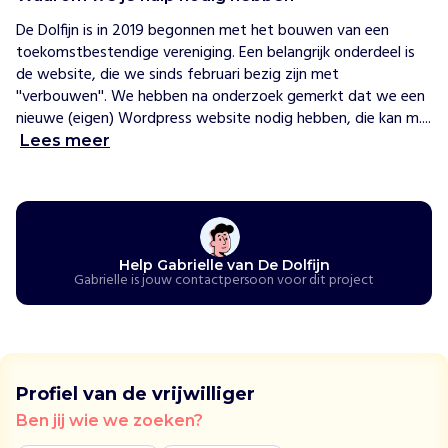
r
s
De Dolfijn is in 2019 begonnen met het bouwen van een 
v
toekomstbestendige vereniging. Een belangrijk onderdeel is 
a
de website, die we sinds februari bezig zijn met 
n
''verbouwen''. We hebben na onderzoek gemerkt dat we een 
j
nieuwe (eigen) Wordpress website nodig hebben, die kan m....
o
Lees meer
n
g
t
o
t
Help Gabrielle van De Dolfijn
o
Gabrielle is jouw contactpersoon voor dit project
u
d
i
n
d
Profiel van de vrijwilliger
i
Ben jij wie we zoeken?
v