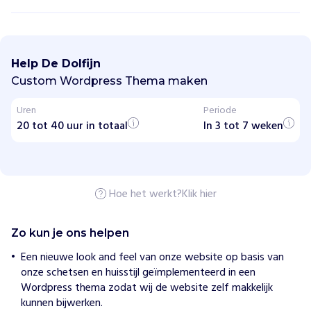
D
e
D
Help De Dolfijn
o
l
Custom Wordpress Thema maken
f
i
Uren
Periode
j
20 tot 40 uur in totaal
n
In 3 tot 7 weken
H
o
e
Hoe het werkt?
Klik hier
w
i
j
h
Zo kun je ons helpen
e
l
Een nieuwe look and feel van onze website op basis van
p
onze schetsen en huisstijl geïmplementeerd in een
e
Wordpress thema zodat wij de website zelf makkelijk
n
kunnen bijwerken.
D