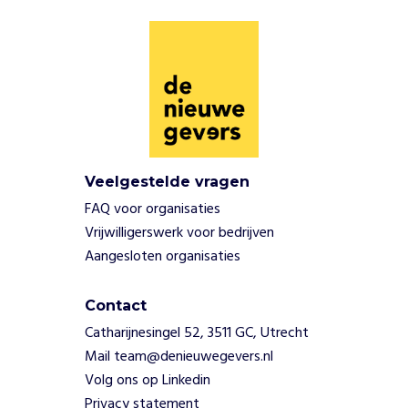
t
i
g
m
e
d
a
i
l
l
Veelgestelde vragen
e
FAQ voor organisaties
s
Vrijwilligerswerk voor bedrijven
w
Aangesloten organisaties
i
n
n
Contact
e
Catharijnesingel 52, 3511 GC, Utrecht
n
Mail team@denieuwegevers.nl
.
Volg ons op Linkedin
O
Privacy statement
o