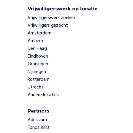
l
i
Vrijwilligerswerk op locatie
g
Vrijwilligerswerk zoeken
e
Vrijwilligers gezocht
r
Amsterdam
s
Arnhem
w
Den Haag
e
r
Eindhoven
k
Groningen
e
Nijmegen
n
Rotterdam
s
Utrecht
o
c
Andere locaties
i
a
Partners
l
Adessium
e
v
Fonds 1818