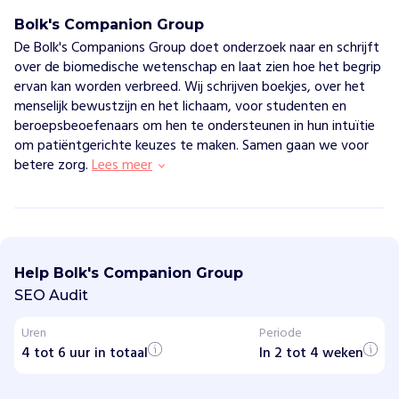
Bolk's Companion Group
De Bolk's Companions Group doet onderzoek naar en schrijft
over de biomedische wetenschap en laat zien hoe het begrip
ervan kan worden verbreed. Wij schrijven boekjes, over het
menselijk bewustzijn en het lichaam, voor studenten en
beroepsbeoefenaars om hen te ondersteunen in hun intuïtie
om patiëntgerichte keuzes te maken. Samen gaan we voor
betere zorg.
Lees meer
B
o
l
Help Bolk's Companion Group
k
'
SEO Audit
s
C
Uren
Periode
o
4 tot 6 uur in totaal
m
In 2 tot 4 weken
p
a
n