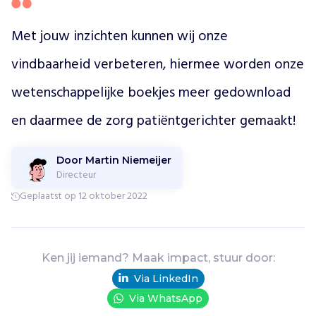
r
e
Met jouw inzichten kunnen wij onze 
s
s
vindbaarheid verbeteren, hiermee worden onze 
e
wetenschappelijke boekjes meer gedownload 
e
r
en daarmee de zorg patiëntgerichter gemaakt!
d
z
i
Door Martin Niemeijer
j
Directeur
n
Geplaatst op 12 oktober 2022
i
n
h
e
Ken jij iemand? Maak impact, stuur door:
t
l
Via LinkedIn
e
Via WhatsApp
v