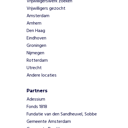
s
Vrijwilligerswerk zoeken
i
Vrijwilligers gezocht
s
Amsterdam
i
Arnhem
n
Den Haag
t
Eindhoven
e
g
Groningen
r
Nijmegen
a
Rotterdam
t
Utrecht
i
Andere locaties
e
v
e
Partners
g
Adessium
e
Fonds 1818
n
e
Fundatie van den Sandheuvel, Sobbe
e
Gemeente Amsterdam
s