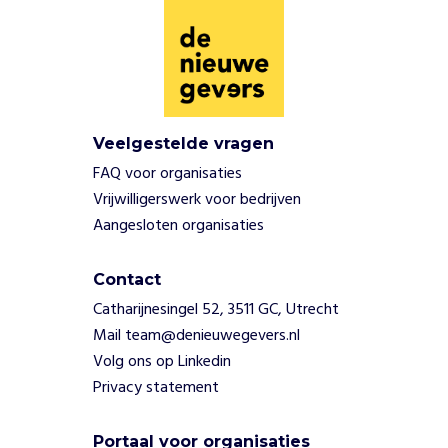
n
t
e
n
t
e
Veelgestelde vragen
g
e
FAQ voor organisaties
n
Vrijwilligerswerk voor bedrijven
e
Aangesloten organisaties
z
e
n
Contact
.
Catharijnesingel 52, 3511 GC, Utrecht
D
Mail team@denieuwegevers.nl
e
Volg ons op Linkedin
k
Privacy statement
e
r
n
Portaal voor organisaties