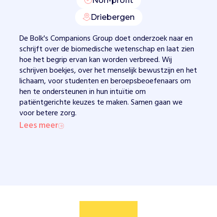
Non-profit
n
h
Driebergen
e
t
De Bolk's Companions Group doet onderzoek naar en
b
schrijft over de biomedische wetenschap en laat zien
e
hoe het begrip ervan kan worden verbreed. Wij
w
schrijven boekjes, over het menselijk bewustzijn en het
u
lichaam, voor studenten en beroepsbeoefenaars om
s
hen te ondersteunen in hun intuïtie om
t
patiëntgerichte keuzes te maken. Samen gaan we
z
voor betere zorg.
i
Lees meer
j
n
o
m
p
a
t
i
ë