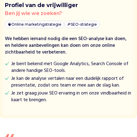
s
Profiel van de vrijwilliger
p
Ben jij wie we zoeken?
e
c
🧠
Online marketingstrategie
🔎
SEO-strategie
i
a
We hebben iemand nodig die een SEO-analyse kan doen,
l
en heldere aanbevelingen kan doen om onze online
i
zichtbaarheid te verbeteren.
s
t
Je bent bekend met Google Analytics, Search Console of
e
andere handige SEO-tools.
n
Je kan de analyse vertalen naar een duidelijk rapport of
d
presentatie, zodat ons team er mee aan de slag kan.
i
Je zet graag jouw SEO ervaring in om onze vindbaarheid in
e
kaart te brengen.
g
e
ï
n
t
e