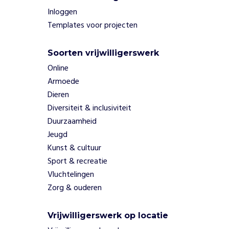
v
Inloggen
a
Templates voor projecten
n
d
e
Soorten vrijwilligerswerk
B
Online
o
Armoede
l
Dieren
k
'
Diversiteit & inclusiviteit
s
Duurzaamheid
C
Jeugd
o
Kunst & cultuur
m
Sport & recreatie
p
a
Vluchtelingen
n
Zorg & ouderen
i
o
Vrijwilligerswerk op locatie
n