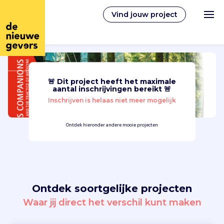
Vind jouw project
🚨 Dit project heeft het maximale
Nederlands
aantal inschrijvingen bereikt 🚨
Inschrijven is helaas niet meer mogelijk
Vrijwilligerswerk
Ontdek hieronder andere mooie projecten
Vrijwilligers vinden
Over ons
Ontdek soortgelijke projecten
Inloggen
Waar jij direct het verschil kunt maken