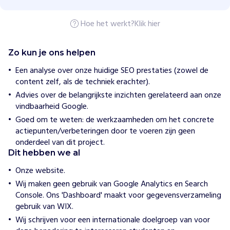
i
o
Hoe het werkt?
Klik hier
n
G
r
o
Zo kun je ons helpen
u
p
Een analyse over onze huidige SEO prestaties (zowel de
content zelf, als de techniek erachter).
H
Advies over de belangrijkste inzichten gerelateerd aan onze
o
vindbaarheid Google.
e
Goed om te weten: de werkzaamheden om het concrete
w
i
actiepunten/verbeteringen door te voeren zijn geen
j
onderdeel van dit project.
h
Dit hebben we al
e
l
Onze website.
p
e
Wij maken geen gebruik van Google Analytics en Search
n
Console. Ons 'Dashboard' maakt voor gegevensverzameling
W
gebruik van WIX.
i
Wij schrijven voor een internationale doelgroep van voor
j