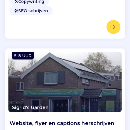
🛠️
Copywriting
🛠️
SEO schrijven
5-8 UUR
Sigrid's Garden
Website, flyer en captions herschrijven