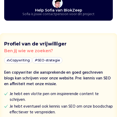
u
u
Help Sofia van BlokZeep
r
Sofia is jouw contactpersoon voor dit project
z
a
m
e
v
Profiel van de vrijwilliger
e
Ben jij wie we zoeken?
r
z
✍️
Copywriting
🔎
SEO-strategie
o
r
Een copywriter die aansprekende en goed geschreven
g
blogs kan schrijven voor onze website. Pre: kennis van SEO
i
en affiniteit met onze missie.
n
g
Je hebt een vlotte pen om inspirerende content te
s
schrijven.
p
Je hebt eventueel ook kennis van SEO om onze boodschap
r
effectiever te verspreiden.
o