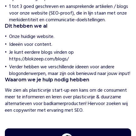
e
1 tot 3 goed geschreven en aansprekende artikelen / blogs
t
voor onze website (SEO-proof), die in lijn staan met onze
B
merkidentiteit en communicatie-doelstellingen.
l
Dit hebben we al
o
Onze huidige website.
k
z
Ideeën voor content.
e
Je kunt eerdere blogs vinden op
e
https://blokzeep.com/blogs/
p
Verder hebben we verschillende ideeen voor andere
b
blogonderwerpen, maar zijn ook benieuwd naar jouw input!
r
Waarom we je hulp nodig hebben
e
We zien als plasticvrije start-up een kans om de consument 
n
meer te informeren en leren over plasticvrije & duurzame 
g
alternatieven voor badkamerproducten! Hiervoor zoeken wij 
e
een copywriter met ervaring met SEO.
n
w
e
d