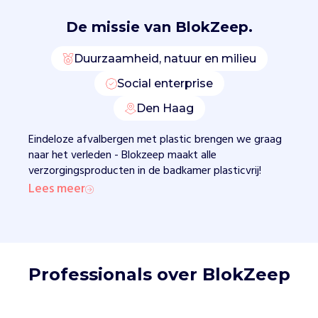
u
i
De missie van
BlokZeep.
n
e
Duurzaamheid, natuur en milieu
e
n
Social enterprise
s
a
Den Haag
a
Eindeloze afvalbergen met plastic brengen we graag
i
naar het verleden - Blokzeep maakt alle
e
verzorgingsproducten in de badkamer plasticvrij!
p
Lees meer
r
o
d
u
c
t
Professionals over BlokZeep
e
n
m