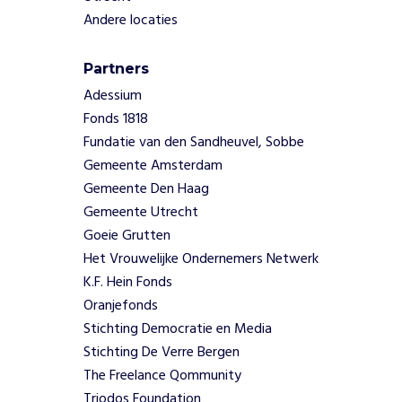
E
Andere locaties
n
t
e
Partners
r
Adessium
p
Fonds 1818
r
Fundatie van den Sandheuvel, Sobbe
i
s
Gemeente Amsterdam
e
Gemeente Den Haag
g
Gemeente Utrecht
a
Goeie Grutten
a
Het Vrouwelijke Ondernemers Netwerk
n
w
K.F. Hein Fonds
e
Oranjefonds
j
Stichting Democratie en Media
u
Stichting De Verre Bergen
i
The Freelance Qommunity
s
Triodos Foundation
t