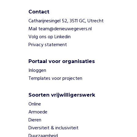
s
Contact
g
e
Catharijnesingel 52, 3511 GC, Utrecht
m
Mail team@denieuwegevers.nl
a
Volg ons op Linkedin
k
Privacy statement
o
m
d
Portaal voor organisaties
u
Inloggen
u
Templates voor projecten
r
z
a
Soorten vrijwilligerswerk
a
Online
m
Armoede
t
Dieren
e
z
Diversiteit & inclusiviteit
i
Duurzaamheid