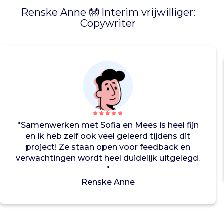
e
Renske Anne 👐 Interim vrijwilliger:
e
Copywriter
r
w
a
a
r
b
i
j
d
"Samenwerken met Sofia en Mees is heel fijn
e
en ik heb zelf ook veel geleerd tijdens dit
c
project! Ze staan open voor feedback en
o
verwachtingen wordt heel duidelijk uitgelegd.
n
"
s
u
Renske Anne
m
e
n