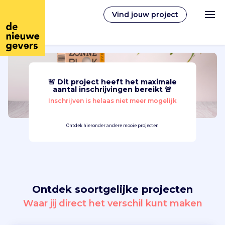
Vind jouw project
🚨 Dit project heeft het maximale
Nederlands
aantal inschrijvingen bereikt 🚨
Inschrijven is helaas niet meer mogelijk
Vrijwilligerswerk
Ontdek hieronder andere mooie projecten
Vrijwilligers vinden
Over ons
Ontdek soortgelijke projecten
Inloggen
Waar jij direct het verschil kunt maken