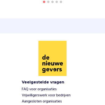
t
i
n
l
e
v
e
r
t
o
p
h
e
t
g
e
Veelgestelde vragen
b
FAQ voor organisaties
r
u
Vrijwilligerswerk voor bedrijven
i
Aangesloten organisaties
k