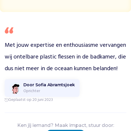
d
u
c
t
e
n
a
Met jouw expertise en enthousiasme vervangen 
f
wij ontelbare plastic flessen in de badkamer, die 
v
a
dus niet meer in de oceaan kunnen belanden!
n
h
u
Door Sofia Abramtsjoek
n
Oprichter
h
Geplaatst op 20 juni 2023
u
i
d
i
Ken jij iemand? Maak impact, stuur door:
g