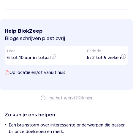
B
l
o
Help BlokZeep
k
Z
Blogs schrijven plasticvrij
e
e
Uren
Periode
p
6 tot 10 uur in totaal
In 2 tot 5 weken
H
o
Op locatie en/of vanuit huis
e
w
i
j
h
Hoe het werkt?
Klik hier
e
l
p
Zo kun je ons helpen
e
n
Een brainstorm over interessante onderwerpen die passen
M
bij onze doelgroep en merk.