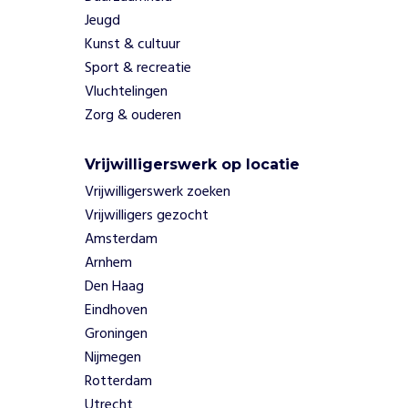
j
Jeugd
n
Kunst & cultuur
.
Sport & recreatie
N
Vluchtelingen
e
e
Zorg & ouderen
,
b
Vrijwilligerswerk op locatie
i
Vrijwilligerswerk zoeken
j
d
Vrijwilligers gezocht
e
Amsterdam
z
Arnhem
e
Den Haag
S
Eindhoven
o
c
Groningen
i
Nijmegen
a
Rotterdam
l
Utrecht