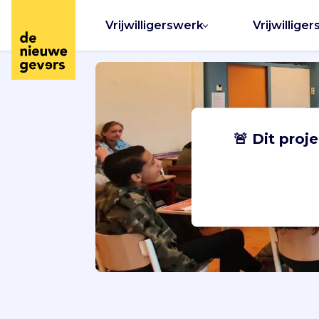
Vrijwilligerswerk
Vrijwilliger
🚨 Dit proj