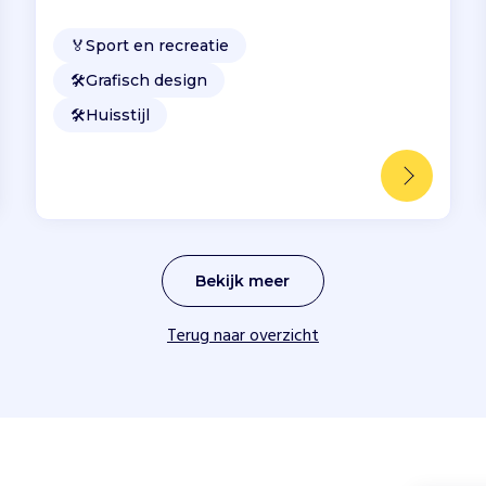
🏅
Sport en recreatie
🛠️
Grafisch design
🛠️
Huisstijl
Bekijk meer
Terug naar overzicht