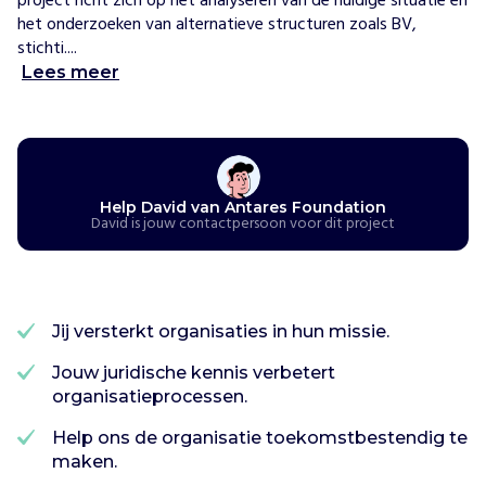
project richt zich op het analyseren van de huidige situatie en 
o
het onderzoeken van alternatieve structuren zoals BV, 
u
stichti....
n
Lees meer
d
a
t
i
o
n
Help David van Antares Foundation
David is jouw contactpersoon voor dit project
h
e
l
p
t
Jij versterkt organisaties in hun missie.
h
u
Jouw juridische kennis verbetert
m
organisatieprocessen.
a
Help ons de organisatie toekomstbestendig te
n
maken.
i