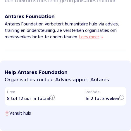
een toekomstbestendige organisatiestructuur.
Antares Foundation
Antares Foundation verbetert humanitaire hulp via advies,
training en ondersteuning. Ze versterken organisaties om
medewerkers beter te ondersteunen.
Lees meer
A
n
t
Help Antares Foundation
a
r
Organisatiestructuur Adviesrapport Antares
e
s
Uren
Periode
F
8 tot 12 uur in totaal
o
In 2 tot 5 weken
u
n
Vanuit huis
d
a
t
i