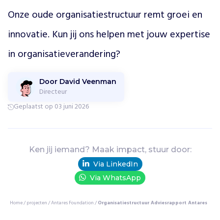
n
Onze oude organisatiestructuur remt groei en 
m
e
innovatie. Kun jij ons helpen met jouw expertise 
t
in organisatieverandering?
s
t
r
Door David Veenman
e
Directeur
s
s
Geplaatst op 03 juni 2026
d
o
o
r
Ken jij iemand? Maak impact, stuur door:
t
Via LinkedIn
r
Via WhatsApp
a
i
n
Home
/
projecten
/
Antares Foundation
/
Organisatiestructuur Adviesrapport Antares
i