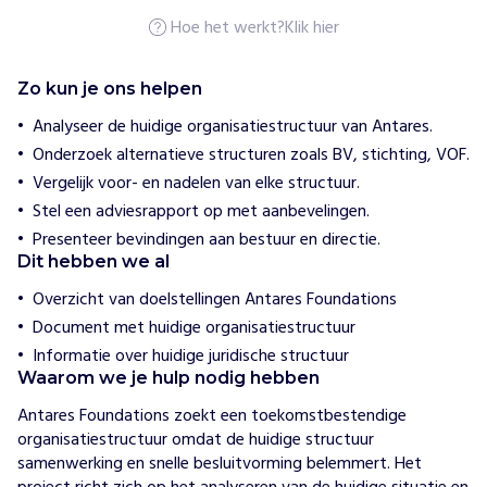
o
n
Hoe het werkt?
Klik hier
H
Zo kun je ons helpen
o
e
Analyseer de huidige organisatiestructuur van Antares.
w
Onderzoek alternatieve structuren zoals BV, stichting, VOF.
i
j
Vergelijk voor- en nadelen van elke structuur.
h
e
Stel een adviesrapport op met aanbevelingen.
l
Presenteer bevindingen aan bestuur en directie.
p
Dit hebben we al
e
n
Overzicht van doelstellingen Antares Foundations
A
Document met huidige organisatiestructuur
n
Informatie over huidige juridische structuur
t
Waarom we je hulp nodig hebben
a
r
Antares Foundations zoekt een toekomstbestendige 
e
organisatiestructuur omdat de huidige structuur 
s
samenwerking en snelle besluitvorming belemmert. Het 
F