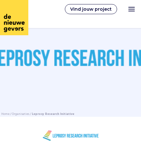
Vind jouw project
Nederlands
Vrijwilligerswerk
Vrijwilligers vinden
Over ons
Home
/
Organisaties
/
Leprosy Research Initiative
Inloggen