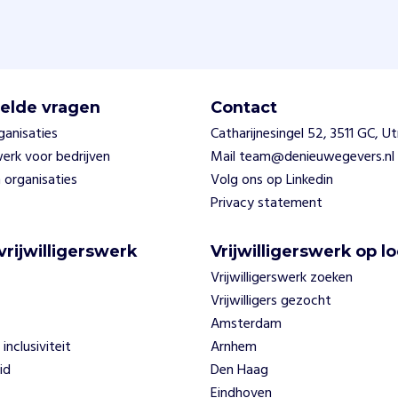
elde vragen
Contact
ganisaties
Catharijnesingel 52, 3511 GC, U
swerk voor bedrijven
Mail team@denieuwegevers.nl
 organisaties
Volg ons op Linkedin
Privacy statement
vrijwilligerswerk
Vrijwilligerswerk op lo
Vrijwilligerswerk zoeken
Vrijwilligers gezocht
Amsterdam
 inclusiviteit
Arnhem
id
Den Haag
Eindhoven