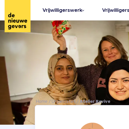
Vrijwilligerswerk
Vrijwilliger
Home
/
Organisaties
/
Atelier Revive