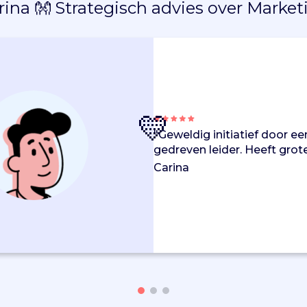
rina 👐 Strategisch advies over Market
💛
"Geweldig initiatief door e
gedreven leider. Heeft grot
Carina