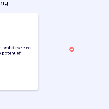
ing
en ambitieuze en
e potentie!"