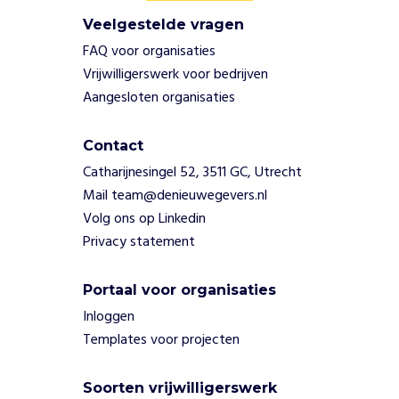
a
Veelgestelde vragen
g
o
FAQ voor organisaties
o
Vrijwilligerswerk voor bedrijven
k
Aangesloten organisaties
d
e
Contact
s
c
Catharijnesingel 52, 3511 GC, Utrecht
h
Mail team@denieuwegevers.nl
a
Volg ons op Linkedin
d
Privacy statement
u
w
z
Portaal voor organisaties
i
Inloggen
j
Templates voor projecten
d
e
v
Soorten vrijwilligerswerk