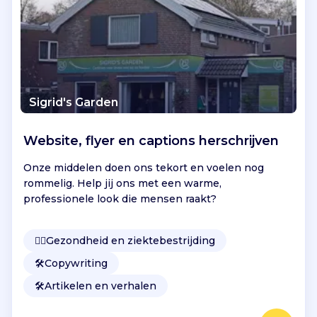
e
v
r
i
j
d
i
Sigrid's Garden
n
g
Website, flyer en captions herschrijven
,
a
Onze middelen doen ons tekort en voelen nog
n
rommelig. Help jij ons met een warme,
d
professionele look die mensen raakt?
e
r
z
👩‍⚕️
Gezondheid en ziektebestrijding
i
🛠️
Copywriting
j
d
🛠️
Artikelen en verhalen
s
o