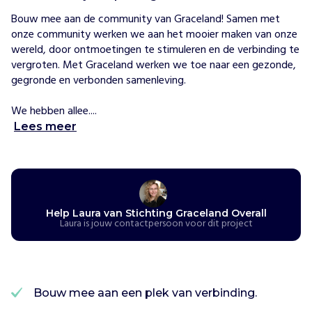
H
e
Bouw mee aan de community van Graceland! Samen met 
t
onze community werken we aan het mooier maken van onze 
i
wereld, door ontmoetingen te stimuleren en de verbinding te 
s
vergroten. Met Graceland werken we toe naar een gezonde, 
d
gegronde en verbonden samenleving. 

e
f
We hebben allee....
i
Lees meer
l
o
s
o
o
Help Laura van Stichting Graceland Overall
f
Laura is jouw contactpersoon voor dit project
L
y
o
t
a
Bouw mee aan een plek van verbinding.
r