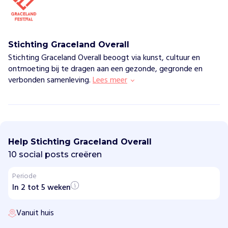
Vind jouw project
Stichting Graceland Overall
Stichting Graceland Overall beoogt via kunst, cultuur en
ontmoeting bij te dragen aan een gezonde, gegronde en
verbonden samenleving.
Lees meer
S
t
i
Help Stichting Graceland Overall
c
h
10 social posts creëren
t
i
Periode
n
In 2 tot 5 weken
g
G
r
Vanuit huis
a
c