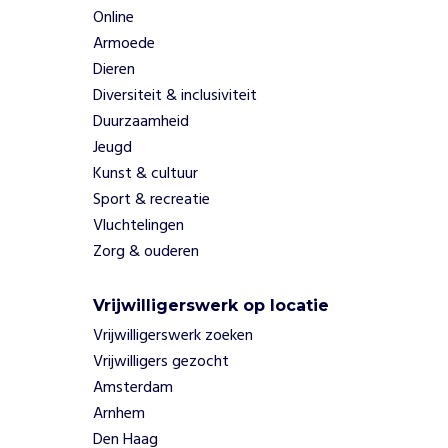
a
Online
n
Armoede
h
Dieren
e
t
Diversiteit & inclusiviteit
g
Duurzaamheid
e
Jeugd
b
Kunst & cultuur
r
Sport & recreatie
e
k
Vluchtelingen
a
Zorg & ouderen
a
n
Vrijwilligerswerk op locatie
s
a
Vrijwilligerswerk zoeken
m
Vrijwilligers gezocht
e
Amsterdam
n
Arnhem
b
Den Haag
i