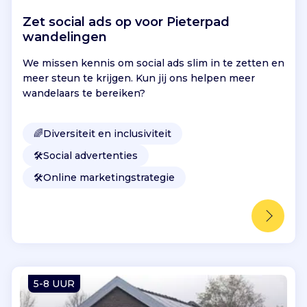
.
Zet social ads op voor Pieterpad
E
wandelingen
n
e
We missen kennis om social ads slim in te zetten en
r
meer steun te krijgen. Kun jij ons helpen meer
z
wandelaars te bereiken?
i
j
d
🌈
Diversiteit en inclusiviteit
s
🛠️
Social advertenties
w
a
🛠️
Online marketingstrategie
s
h
e
t
e
e
n
5-8 UUR
b