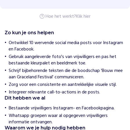
e
l
a
n
Hoe het werkt?
Klik hier
d
O
v
Zo kun je ons helpen
e
r
Ontwikkel 10 wervende social media posts voor Instagram
a
en Facebook.
l
l
Gebruik aangeleverde foto's van vrijwilligers en pas het
bestaande kleurpalet en beeldmerk toe.
H
Schrijf bijbehorende teksten die de boodschap 'Bouw mee
o
aan Graceland Festival' communiceren.
e
Zorg voor een consistente en aantrekkelijke visuele stijl.
w
i
Integreer relevante call-to-actions in de posts.
j
Dit hebben we al
h
e
Bestaande vrijwilligers Instagram- en Facebookpagina.
l
p
Whatsapp groepen waar al opgegeven vrijwilligers
e
informatie ontvangen.
n
Waarom we je hulp nodig hebben