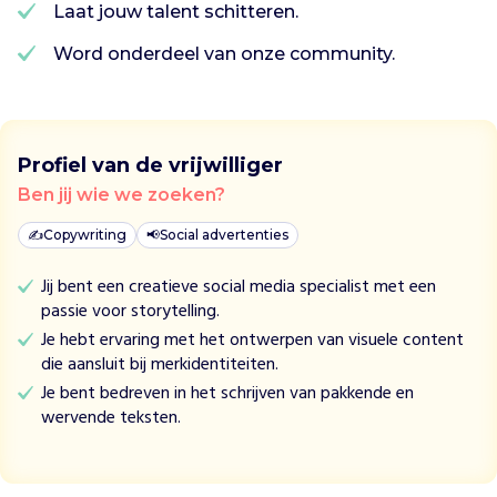
Laat jouw talent schitteren.
d
d
Word onderdeel van onze community.
i
e
a
l
Profiel van de vrijwilliger
i
n
Ben jij wie we zoeken?
d
✍️
e
Copywriting
📢
Social advertenties
j
Jij bent een creatieve social media specialist met een
a
passie voor storytelling.
r
e
Je hebt ervaring met het ontwerpen van visuele content
n
die aansluit bij merkidentiteiten.
‘
Je bent bedreven in het schrijven van pakkende en
7
wervende teksten.
0
h
e