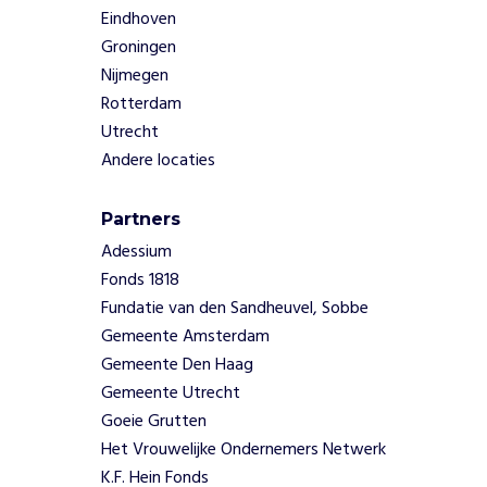
Eindhoven
n
d
Groningen
e
Nijmegen
n
Rotterdam
d
Utrecht
e
Andere locaties
v
e
r
Partners
h
Adessium
a
Fonds 1818
l
e
Fundatie van den Sandheuvel, Sobbe
n
Gemeente Amsterdam
.
Gemeente Den Haag
G
Gemeente Utrecht
r
Goeie Grutten
a
Het Vrouwelijke Ondernemers Netwerk
c
e
K.F. Hein Fonds