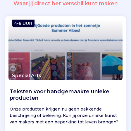
d
Waar jij direct het verschil kunt maken
e
n
d
4-6 UUR
a
t
g
e
e
n
e
n
Special Arts
k
e
Teksten voor handgemaakte unieke
l
producten
v
e
Onze producten krijgen nu geen pakkende
r
beschrijving of beleving. Kun jij onze unieke kunst
h
van makers met een beperking tot leven brengen?
a