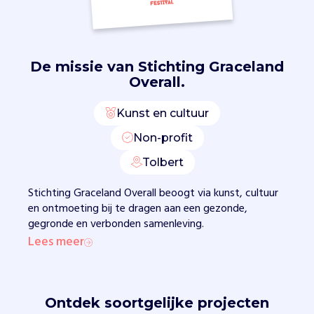
r
e
l
d
De missie van
Stichting Graceland
i
Overall.
s
z
Kunst en cultuur
o
c
Non-profit
o
Tolbert
m
p
Stichting Graceland Overall beoogt via kunst, cultuur
l
en ontmoeting bij te dragen aan een gezonde,
e
gegronde en verbonden samenleving.
x
Lees meer
g
e
w
o
Ontdek soortgelijke projecten
r