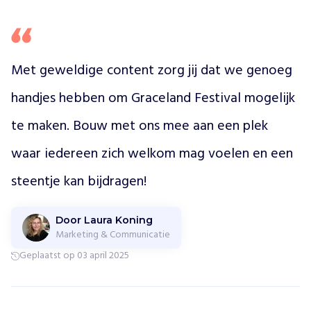
t
e
i
n
Met geweldige content zorg jij dat we genoeg 
d
e
handjes hebben om Graceland Festival mogelijk 
v
a
te maken. Bouw met ons mee aan een plek 
n
‘
waar iedereen zich welkom mag voelen en een 
d
e
steentje kan bijdragen!
g
r
o
Door Laura Koning
Marketing & Communicatie
t
e
Geplaatst op 03 april 2025
v
e
r