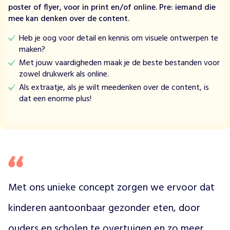
d
poster of flyer, voor in print en/of online. Pre: iemand die
b
mee kan denken over de content.
u
Heb je oog voor detail en kennis om visuele ontwerpen te
f
maken?
f
e
Met jouw vaardigheden maak je de beste bestanden voor
t
zowel drukwerk als online.
w
Als extraatje, als je wilt meedenken over de content, is
a
dat een enorme plus!
a
r
k
i
n
d
e
Met ons unieke concept zorgen we ervoor dat 
r
e
kinderen aantoonbaar gezonder eten, door 
n
z
ouders en scholen te overtuigen en zo meer 