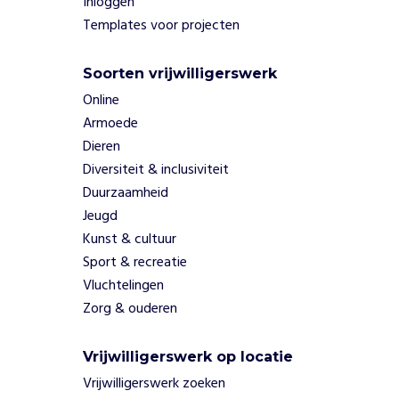
Inloggen
r
Templates voor projecten
k
t
i
Soorten vrijwilligerswerk
n
Online
.
Armoede
Z
o
Dieren
k
Diversiteit & inclusiviteit
r
Duurzaamheid
i
Jeugd
j
Kunst & cultuur
g
e
Sport & recreatie
n
Vluchtelingen
d
Zorg & ouderen
a
g
e
Vrijwilligerswerk op locatie
l
Vrijwilligerswerk zoeken
i