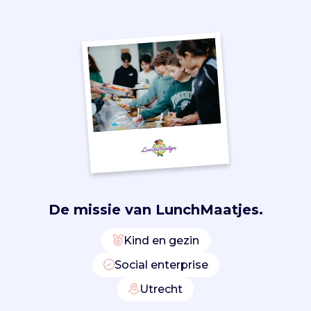
e
n
.
Z
e
h
e
l
p
e
n
s
c
De missie van
LunchMaatjes.
h
o
l
Kind en gezin
e
Social enterprise
n
m
Utrecht
e