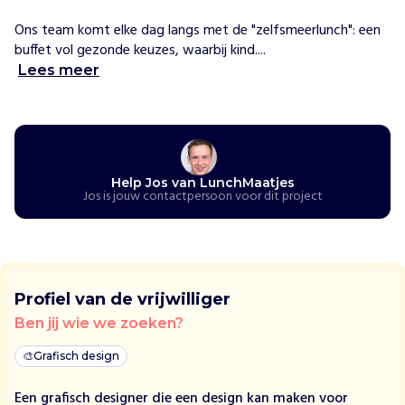
b
Ons team komt elke dag langs met de "zelfsmeerlunch": een 
a
buffet vol gezonde keuzes, waarbij kind....
s
Lees meer
i
s
s
c
h
o
Help Jos van LunchMaatjes
l
Jos is jouw contactpersoon voor dit project
e
n
e
e
n
Profiel van de vrijwilliger
g
Ben jij wie we zoeken?
e
z
🎨
Grafisch design
o
n
Een grafisch designer die een design kan maken voor