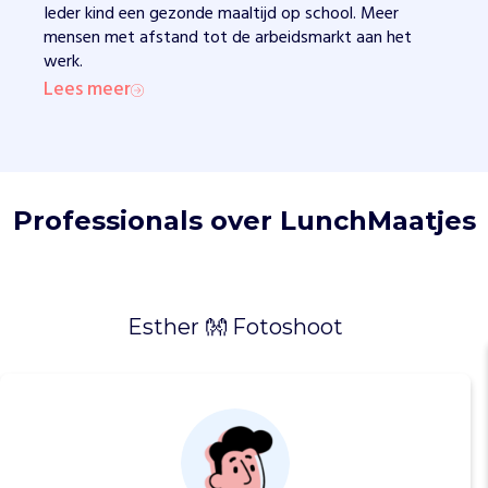
t
Ieder kind een gezonde maaltijd op school. Meer
s
mensen met afstand tot de arbeidsmarkt aan het
u
werk.
b
Lees meer
s
i
d
i
e
Professionals over LunchMaatjes
a
a
n
v
r
Esther 👐 Fotoshoot
a
g
e
n
e
n