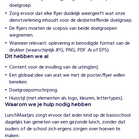
u
doelgroep.
n
Zorg ervoor dat elke flyer duidelijk weergeeft wat onze
c
dienstverlening inhoudt voor de desbetreffende doelgroep.
h
De flyers moeten de scepsis van beide doelgroepen
M
wegnemen.
a
a
Wanneer relevant: oplevering in benodigde format van de
t
drukker (waarschijnlijk JPG, PNG, PDF .Ai of EPS).
j
Dit hebben we al
e
Content voor de invulling van de uiting(en).
s
Een globaal idee van wat we met de poster/flyer willen
v
bereiken.
e
Doelgroepomschrijving.
r
z
Huisstijl (met elementen als logo, kleuren, lettertypes).
o
Waarom we je hulp nodig hebben
r
LunchMaatjes zorgt ervoor dat ieder kind op de basisschool 
g
dagelijks kan genieten van een gezonde lunch, zonder dat 
t
ouders of de school zich ergens zorgen over hoeven te 
o
maken.

p