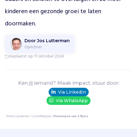
e
l
kinderen een gezonde groei te laten 
f
h
doormaken.
u
n
l
Door Jos Lutterman
Oprichter
u
n
Geplaatst op 17 oktober 2024
c
h
s
a
Ken jij iemand? Maak impact, stuur door:
m
Via LinkedIn
e
Via WhatsApp
n
s
t
Home
/
projecten
/
LunchMaatjes
/
Ontwerpen van 2 flyers
e
l
l