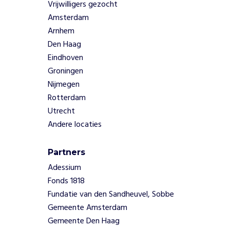
Vrijwilligers gezocht
j
Amsterdam
k
Arnhem
s
Den Haag
1
.
Eindhoven
6
Groningen
8
Nijmegen
1
Rotterdam
l
Utrecht
e
e
Andere locaties
r
l
Partners
i
Adessium
n
g
Fonds 1818
e
Fundatie van den Sandheuvel, Sobbe
n
Gemeente Amsterdam
i
Gemeente Den Haag
n