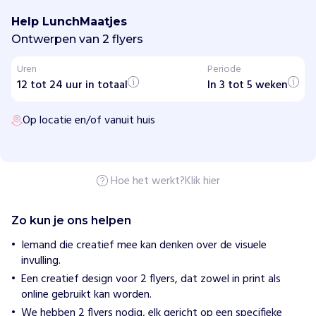
n
Help LunchMaatjes
c
h
Ontwerpen van 2 flyers
M
a
Uren
Periode
a
12 tot 24 uur in totaal
t
In 3 tot 5 weken
j
e
Op locatie en/of vanuit huis
s
H
o
e
Hoe het werkt?
Klik hier
w
i
j
Zo kun je ons helpen
h
e
Iemand die creatief mee kan denken over de visuele
l
invulling.
p
e
Een creatief design voor 2 flyers, dat zowel in print als
n
online gebruikt kan worden.
L
We hebben 2 flyers nodig, elk gericht op een specifieke