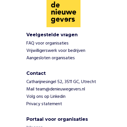
f
s
t
a
n
d
Veelgestelde vragen
t
FAQ voor organisaties
o
Vrijwilligerswerk voor bedrijven
t
Aangesloten organisaties
d
e
a
Contact
r
Catharijnesingel 52, 3511 GC, Utrecht
b
Mail team@denieuwegevers.nl
e
Volg ons op Linkedin
i
Privacy statement
d
s
m
Portaal voor organisaties
a