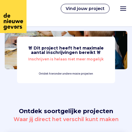
Vind jouw project
🚨 Dit project heeft het maximale
Nederlands
aantal inschrijvingen bereikt 🚨
Inschrijven is helaas niet meer mogelijk
Vrijwilligerswerk
Ontdek hieronder andere mooie projecten
Vrijwilligers vinden
Over ons
Ontdek soortgelijke projecten
Inloggen
Waar jij direct het verschil kunt maken