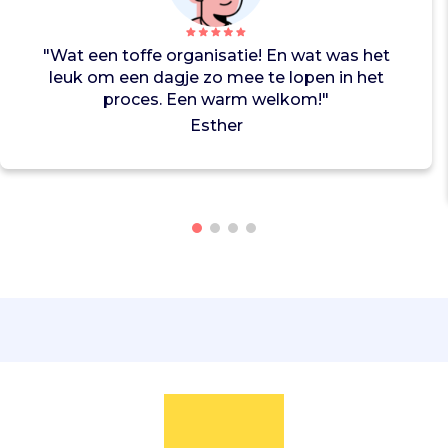
z
e
t
"Wat een toffe organisatie! En wat was het
t
leuk om een dagje zo mee te lopen in het
e
proces. Een warm welkom!"
n
Esther
m
e
d
e
w
e
r
k
e
r
s
m
e
t
a