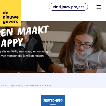
Vind jouw project
Nederlands
Vrijwilligerswerk
Vrijwilligers vinden
Over ons
Home
/
Organisaties
/
Zoetermeer voor Elkaar
Inloggen