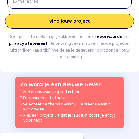
Vind jouw project
Door je aan te melden ga je akkoord met onze
voorwaarden
en
privacy statement
. Je ontvangt e-mails over nieuwe projecten
(uitschrijven kan altijd). We delen je gegevens nooit zonder jouw
toestemming.
Zo word je een Nieuwe Gever:
1.
Vertel ons waar je goed in bent
2.
En wanneer je tijd hebt
3.
Selecteer de thema's waar jij je steentje aan bij
wilt dragen
4.
Kies een project uit dat je leuk lijkt zodra je er tijd
voor hebt