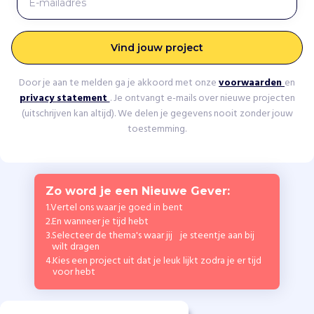
Vind jouw project
Door je aan te melden ga je akkoord met onze
voorwaarden
en
privacy statement
. Je ontvangt e-mails over nieuwe projecten
(uitschrijven kan altijd). We delen je gegevens nooit zonder jouw
toestemming.
Zo word je een Nieuwe Gever:
1.
Vertel ons waar je goed in bent
2.
En wanneer je tijd hebt
3.
Selecteer de thema's waar jij je steentje aan bij
wilt dragen
4.
Kies een project uit dat je leuk lijkt zodra je er tijd
voor hebt