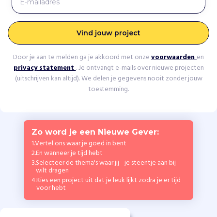
Vind jouw project
Door je aan te melden ga je akkoord met onze
voorwaarden
en
privacy statement
. Je ontvangt e-mails over nieuwe projecten
(uitschrijven kan altijd). We delen je gegevens nooit zonder jouw
toestemming.
Zo word je een Nieuwe Gever:
1.
Vertel ons waar je goed in bent
2.
En wanneer je tijd hebt
3.
Selecteer de thema's waar jij je steentje aan bij
wilt dragen
4.
Kies een project uit dat je leuk lijkt zodra je er tijd
voor hebt